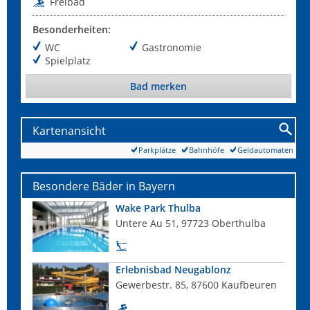
Freibad
Besonderheiten:
WC
Gastronomie
Spielplatz
Bad merken
Kartenansicht
Parkplätze
Bahnhöfe
Geldautomaten
Besondere Bäder in Bayern
Wake Park Thulba
Untere Au 51, 97723 Oberthulba
Erlebnisbad Neugablonz
Gewerbestr. 85, 87600 Kaufbeuren