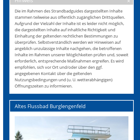
Hinweis
Die im Rahmen des Strandbadguides dargestellten Inhalte
stammen teilweise aus öffentlich zugänglichen Drittquellen.
Aufgrund der Vielzahl der Inhalte ist es leider nicht möglich,
die dargestellten Inhalte auf inhaltliche Richtigkeit und
Einhaltung der geltenden rechtlichen Bestimmungen zu
überprüfen. Selbstverständlich werden wir Hinweisen auf
angeblich unzulässige Inhalte nachgehen, die betroffenen
Inhalte im Rahmen unserer Möglichkeiten prüfen und, soweit
erforderlich, entsprechende Maßnahmen ergreifen. Es wird
empfohlen, sich vor Ort und/oder über den ggf.
angegebenen Kontakt über die geltenden
Nutzungsbedingungen und (u. U. wetterabhängigen)
Öffnungszeiten zu informieren.
Altes Flussbad Burglengenfeld