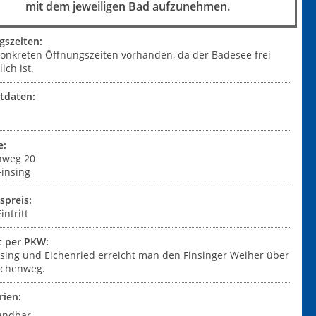
mit dem jeweiligen Bad aufzunehmen.
gszeiten:
konkreten Öffnungszeiten vorhanden, da der Badesee frei
ich ist.
Finsinger Weiher - User upload
tdaten:
e:
nweg 20
Finsing
tspreis:
intritt
t per PKW:
nsing und Eichenried erreicht man den Finsinger Weiher über
rchenweg.
rien:
andbar