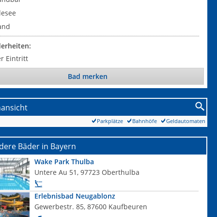
desee
and
erheiten:
r Eintritt
Bad merken
nansicht
Parkplätze
Bahnhöfe
Geldautomaten
dere Bäder in Bayern
Wake Park Thulba
Untere Au 51, 97723 Oberthulba
Erlebnisbad Neugablonz
Gewerbestr. 85, 87600 Kaufbeuren