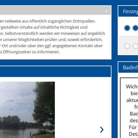
Finsin
teilweise aus öffentlich zugänglichen Drittquellen.
rgestellten Inhalte auf inhaltliche Richtigkeit und
. Selbstverständlich werden wir Hinweisen auf angeblich
 unserer Möglichkeiten prüfen und, soweit erforderlich,
r Ort und/oder über den ggf. angegebenen Kontakt über
 Öffnungszeiten zu informieren.
Badin
Wicht
bie
aktu
f
Bad
des
Für
Det