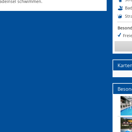
Badeinsel schwimmen.
Ba
Str
Besond
Freie
Karte
Beson