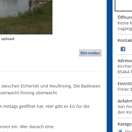
Öffnun
Keine 
zugängl
r upload
Kontak
Bild melden
Adress
Kirche
85464
Eintrit
t zwischen Eicherloh und Neufinsing. Die Badeseen
Freier E
sserwacht Finsing überwacht.
Anfahr
mittags geöffnet hat. Hier gibt es Eis für die
Von Fi
den Ki
Katego
onnen ein. Wer danach eine
Str