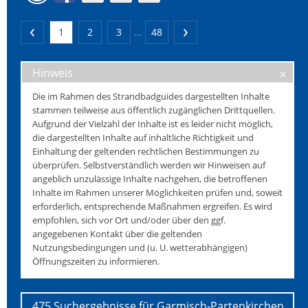
1
2
3
...
48
Hinweis
Die im Rahmen des Strandbadguides dargestellten Inhalte
stammen teilweise aus öffentlich zugänglichen Drittquellen.
Aufgrund der Vielzahl der Inhalte ist es leider nicht möglich,
die dargestellten Inhalte auf inhaltliche Richtigkeit und
Einhaltung der geltenden rechtlichen Bestimmungen zu
überprüfen. Selbstverständlich werden wir Hinweisen auf
angeblich unzulässige Inhalte nachgehen, die betroffenen
Inhalte im Rahmen unserer Möglichkeiten prüfen und, soweit
erforderlich, entsprechende Maßnahmen ergreifen. Es wird
empfohlen, sich vor Ort und/oder über den ggf.
angegebenen Kontakt über die geltenden
Nutzungsbedingungen und (u. U. wetterabhängigen)
Öffnungszeiten zu informieren.
475 Suchergebnisse für Garmisch-Partenkirchen