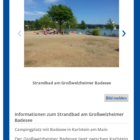
Strandbad am Großwelzheimer Badesee
Strandba
Bild melden
Informationen zum Strandbad am Großwelzheimer
Badesee
Campingplatz mit Badesee in Karlstein am Main
Der Großwelzheimer Badesee liegt zwischen Karlstein