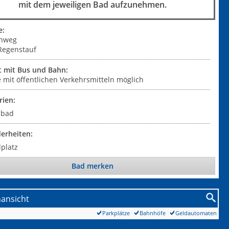
mit dem jeweiligen Bad aufzunehmen.
e:
enweg
Regenstauf
t mit Bus und Bahn:
 mit öffentlichen Verkehrsmitteln möglich
rien:
ibad
erheiten:
lplatz
Bad merken
nansicht
Parkplätze
Bahnhöfe
Geldautomaten