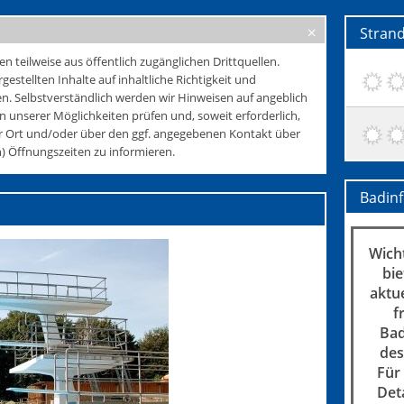
Stran
teilweise aus öffentlich zugänglichen Drittquellen.
rgestellten Inhalte auf inhaltliche Richtigkeit und
. Selbstverständlich werden wir Hinweisen auf angeblich
 unserer Möglichkeiten prüfen und, soweit erforderlich,
r Ort und/oder über den ggf. angegebenen Kontakt über
 Öffnungszeiten zu informieren.
Badin
Wicht
bie
aktu
f
Bad
des
Für
Det