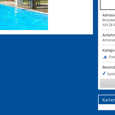
Adress
Brück
93128
Anfahr
Anreise
Katego
Fre
Besond
Spie
Karte