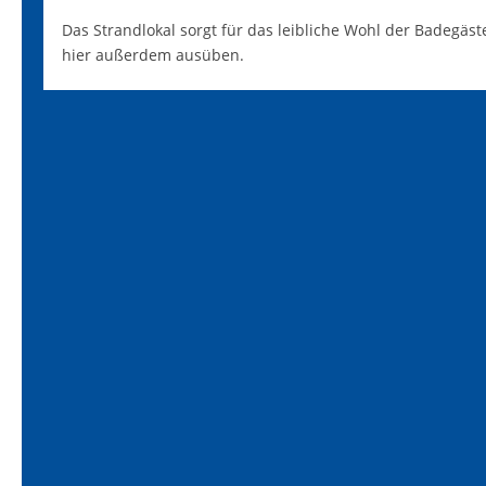
Das Strandlokal sorgt für das leibliche Wohl der Badegä
hier außerdem ausüben.