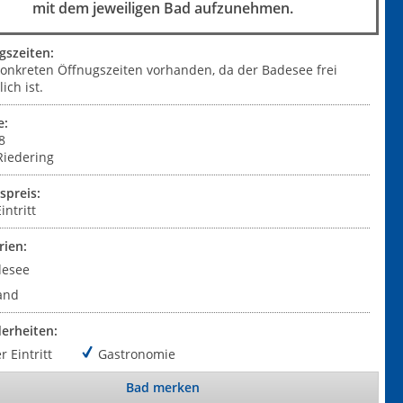
mit dem jeweiligen Bad aufzunehmen.
gszeiten:
konkreten Öffnugszeiten vorhanden, da der Badesee frei
ich ist.
e:
8
Riedering
tspreis:
intritt
rien:
desee
and
erheiten:
r Eintritt
Gastronomie
Bad merken