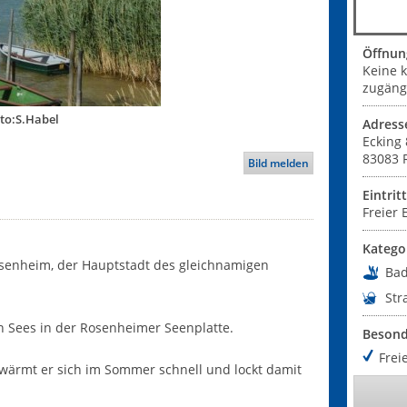
Öffnun
Keine 
zugängl
oto:S.Habel
Adress
Ecking 
83083
Bild melden
Eintrit
Freier E
Katego
Rosenheim, der Hauptstadt des gleichnamigen
Ba
Str
n Sees in der Rosenheimer Seenplatte.
Besond
Freie
wärmt er sich im Sommer schnell und lockt damit