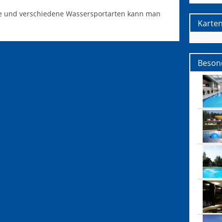
ste und verschiedene Wassersportarten kann man
Karte
Beson