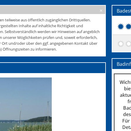
Bades
teilweise aus öffentlich zugänglichen Drittquellen.
rgestellten Inhalte auf inhaltliche Richtigkeit und
. Selbstverständlich werden wir Hinweisen auf angeblich
 unserer Möglichkeiten prüfen und, soweit erforderlich,
r Ort und/oder über den ggf. angegebenen Kontakt über
 Öffnungszeiten zu informieren.
Badin
Wicht
bie
aktu
f
Bad
des
Für
Det