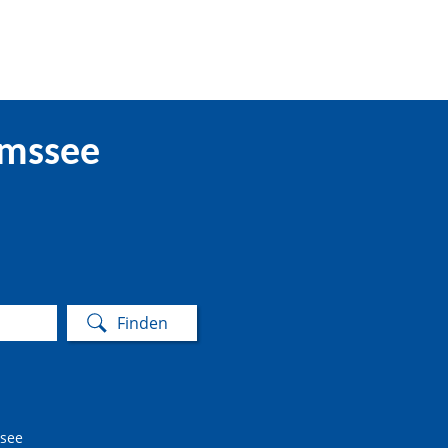
imssee
ssee