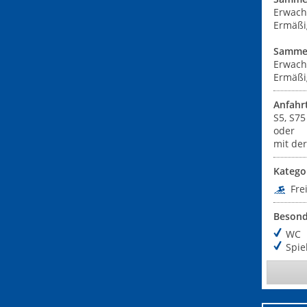
Erwach
Ermäßi
Sammel
Erwach
Ermäßi
Anfahr
S5, S7
oder
mit de
Katego
Fre
Besond
WC
Spie