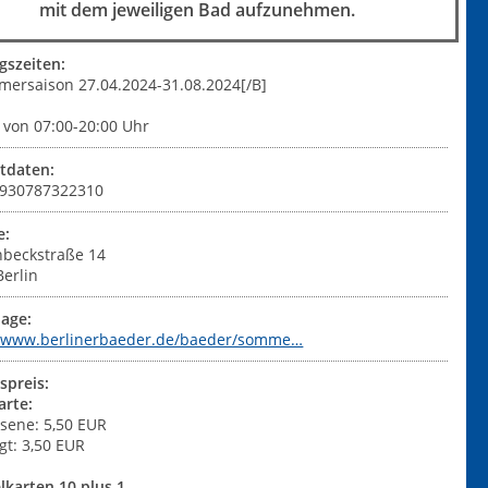
mit dem jeweiligen Bad aufzunehmen.
gszeiten:
mersaison 27.04.2024-31.08.2024[/B]
 von 07:00-20:00 Uhr
tdaten:
+4930787322310
e:
nbeckstraße 14
Berlin
age:
//www.berlinerbaeder.de/baeder/somme…
tspreis:
arte:
sene: 5,50 EUR
gt: 3,50 EUR
karten 10 plus 1