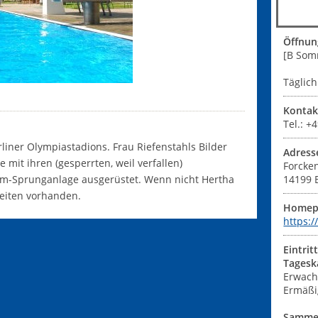
Öffnun
[B Som
Täglich
Kontak
Tel.: 
liner Olympiastadions. Frau Riefenstahls Bilder
Adress
 mit ihren (gesperrten, weil verfallen)
Forcke
0m-Sprunganlage ausgerüstet. Wenn nicht Hertha
14199
eiten vorhanden.
Homep
https:
Eintrit
Tagesk
Erwach
Ermäßi
Sammel