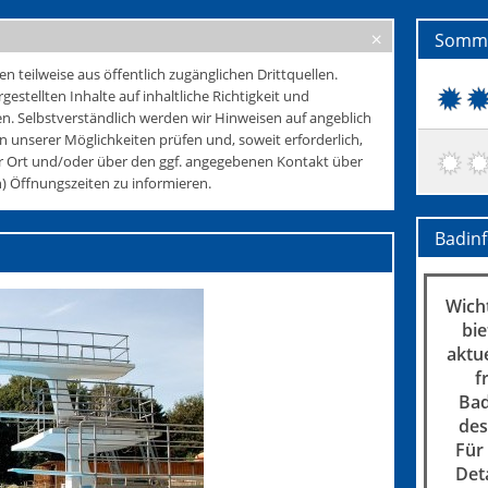
Somme
teilweise aus öffentlich zugänglichen Drittquellen.
rgestellten Inhalte auf inhaltliche Richtigkeit und
. Selbstverständlich werden wir Hinweisen auf angeblich
 unserer Möglichkeiten prüfen und, soweit erforderlich,
r Ort und/oder über den ggf. angegebenen Kontakt über
 Öffnungszeiten zu informieren.
Badin
Wicht
bie
aktu
f
Bad
des
Für
Det