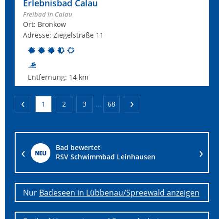
Erlebnisbad Calau
Freibad in Calau
Ort: Bronkow
Adresse: Ziegelstraße 11
Entfernung:
14 km
1
2
3
...
68
Bad bewertet
n
Strand Schilksee
Nur
Badeseen in Lübbenau/Spreewald anzeigen