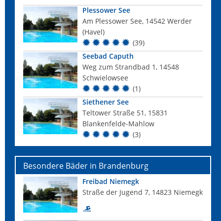
Plessower See
Am Plessower See, 14542 Werder
(Havel)
(39)
Seebad Caputh
Weg zum Strandbad 1, 14548
Schwielowsee
(1)
Siethener See
Teltower Straße 51, 15831
Blankenfelde-Mahlow
(3)
Besondere Bäder in Brandenburg
Freibad Niemegk
Straße der Jugend 7, 14823 Niemegk