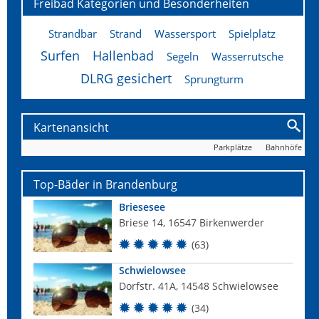
Freibad Kategorien und Besonderheiten
Strandbar
Strand
Wassersport
Spielplatz
Surfen
Hallenbad
Segeln
Wasserrutsche
DLRG gesichert
Sprungturm
Kartenansicht
Parkplätze
Bahnhöfe
Top-Bäder in Brandenburg
Briesesee
Briese 14, 16547 Birkenwerder
(63)
Schwielowsee
Dorfstr. 41A, 14548 Schwielowsee
(34)