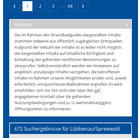
1
2
3
...
68
Hinweis
Die im Rahmen des Strandbadguides dargestellten Inhalte
stammen teilweise aus öffentlich zugänglichen Drittquellen.
Aufgrund der Vielzahl der Inhalte ist es leider nicht möglich,
die dargestellten Inhalte auf inhaltliche Richtigkeit und
Einhaltung der geltenden rechtlichen Bestimmungen zu
überprüfen. Selbstverständlich werden wir Hinweisen auf
angeblich unzulässige Inhalte nachgehen, die betroffenen
Inhalte im Rahmen unserer Möglichkeiten prüfen und, soweit
erforderlich, entsprechende Maßnahmen ergreifen. Es wird
empfohlen, sich vor Ort und/oder über den ggf.
angegebenen Kontakt über die geltenden
Nutzungsbedingungen und (u. U. wetterabhängigen)
Öffnungszeiten zu informieren.
672 Suchergebnisse für Lübbenau/Spreewald