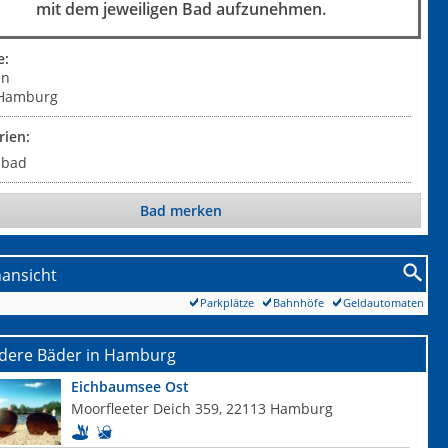
mit dem jeweiligen Bad aufzunehmen.
e:
en
Hamburg
rien:
ibad
Bad merken
nansicht
Parkplätze
Bahnhöfe
Geldautomaten
dere Bäder in Hamburg
Eichbaumsee Ost
Moorfleeter Deich 359, 22113 Hamburg