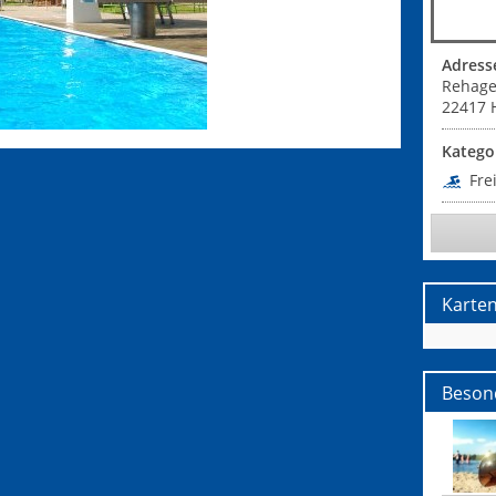
Adress
Rehag
22417
Katego
Fre
Karte
Beson