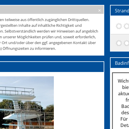
Stran
teilweise aus öffentlich zugänglichen Drittquellen.
rgestellten Inhalte auf inhaltliche Richtigkeit und
. Selbstverständlich werden wir Hinweisen auf angeblich
 unserer Möglichkeiten prüfen und, soweit erforderlich,
r Ort und/oder über den ggf. angegebenen Kontakt über
 Öffnungszeiten zu informieren.
Badin
Wicht
bie
aktu
f
Bad
des
Für
Det