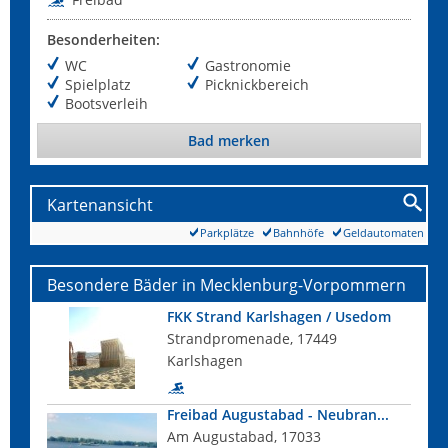
Besonderheiten:
WC
Gastronomie
Spielplatz
Picknickbereich
Bootsverleih
Bad merken
Kartenansicht
Parkplätze
Bahnhöfe
Geldautomaten
Besondere Bäder in Mecklenburg-Vorpommern
FKK Strand Karlshagen / Usedom
Strandpromenade, 17449
Karlshagen
Freibad Augustabad - Neubran...
Am Augustabad, 17033