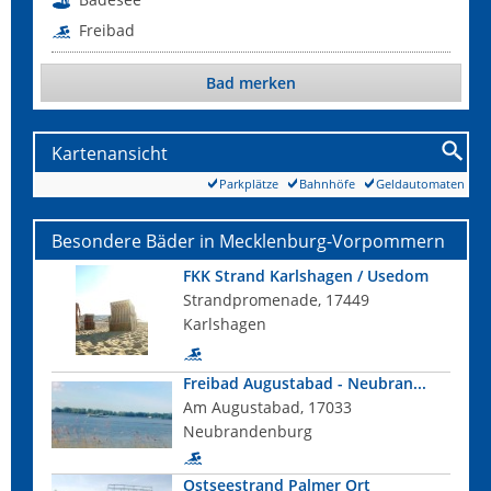
Freibad
Bad merken
Kartenansicht
Parkplätze
Bahnhöfe
Geldautomaten
Besondere Bäder in Mecklenburg-Vorpommern
FKK Strand Karlshagen / Usedom
Strandpromenade, 17449
Karlshagen
Freibad Augustabad - Neubran...
Am Augustabad, 17033
Neubrandenburg
Ostseestrand Palmer Ort