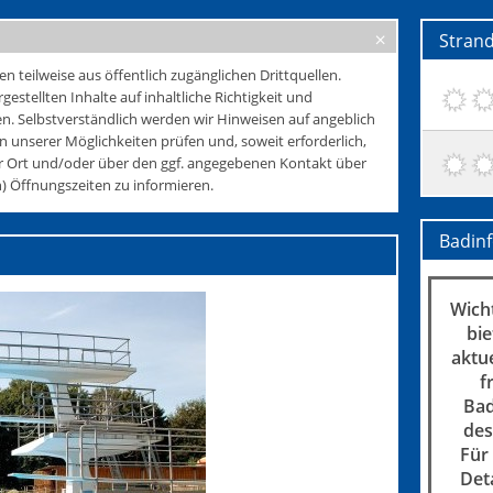
Stran
teilweise aus öffentlich zugänglichen Drittquellen.
rgestellten Inhalte auf inhaltliche Richtigkeit und
. Selbstverständlich werden wir Hinweisen auf angeblich
 unserer Möglichkeiten prüfen und, soweit erforderlich,
r Ort und/oder über den ggf. angegebenen Kontakt über
 Öffnungszeiten zu informieren.
Badin
Wicht
bie
aktu
f
Bad
des
Für
Det