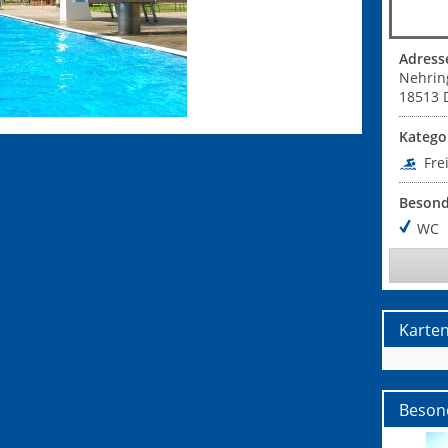
Adress
Nehrin
18513
Katego
Fre
Besond
WC
Karte
Beson