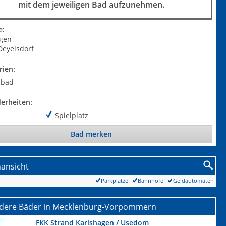
mit dem jeweiligen Bad aufzunehmen.
e:
gen
Deyelsdorf
rien:
ibad
erheiten:
Spielplatz
Bad merken
nansicht
Parkplätze
Bahnhöfe
Geldautomaten
dere Bäder in Mecklenburg-Vorpommern
FKK Strand Karlshagen / Usedom