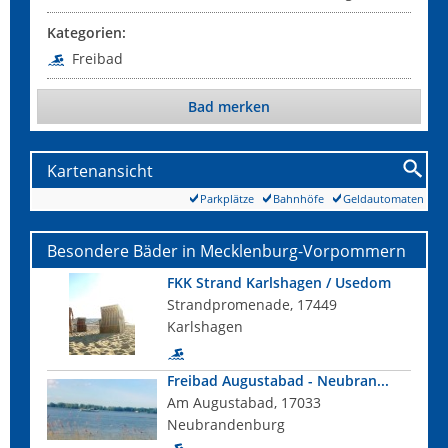
Kategorien:
Freibad
Bad merken
Kartenansicht
Parkplätze
Bahnhöfe
Geldautomaten
Besondere Bäder in Mecklenburg-Vorpommern
FKK Strand Karlshagen / Usedom
Strandpromenade, 17449
Karlshagen
Freibad Augustabad - Neubran...
Am Augustabad, 17033
Neubrandenburg