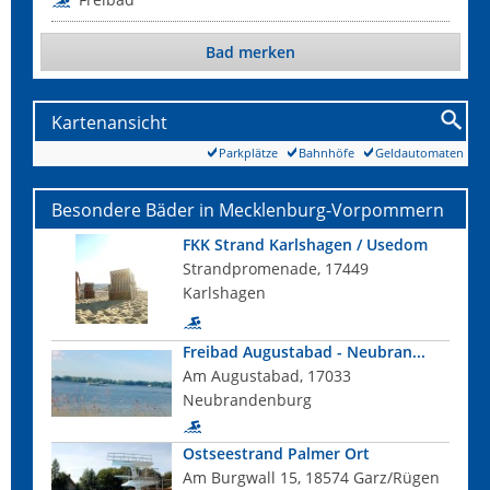
Bad merken
Kartenansicht
Parkplätze
Bahnhöfe
Geldautomaten
Besondere Bäder in Mecklenburg-Vorpommern
FKK Strand Karlshagen / Usedom
Strandpromenade, 17449
Karlshagen
Freibad Augustabad - Neubran...
Am Augustabad, 17033
Neubrandenburg
Ostseestrand Palmer Ort
Am Burgwall 15, 18574 Garz/Rügen