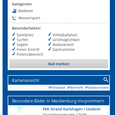
Kategorien:
Badesee
Wassersport
Besonderheiten:
Spielplatz
Volleyballplatz
Surfen
Grillmöglichkeit
Segeln
Bootsverleih
Freier Eintritt
Gastronomie
Picknickbereich
Bad merken
Kartenansicht
Parkplätze
Bahnhöfe
Geldautomaten
Besondere Bäder in Mecklenburg-Vorpommern
FKK Strand Karlshagen / Usedom
Strandpromenade, 17449