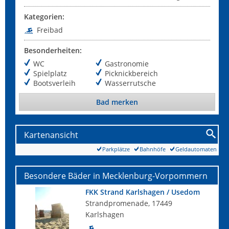
Kategorien:
Freibad
Besonderheiten:
WC
Gastronomie
Spielplatz
Picknickbereich
Bootsverleih
Wasserrutsche
Bad merken
Kartenansicht
Parkplätze
Bahnhöfe
Geldautomaten
Besondere Bäder in Mecklenburg-Vorpommern
FKK Strand Karlshagen / Usedom
Strandpromenade, 17449
Karlshagen