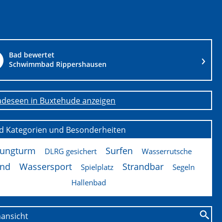
Bad bewertet
Schwimmbad Rippershausen
adeseen in Buxtehude anzeigen
ad Kategorien und Besonderheiten
rungturm
Surfen
DLRG gesichert
Wasserrutsche
and
Wassersport
Strandbar
Spielplatz
Segeln
Hallenbad
nansicht