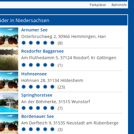
Parkplätze
Bahnhöfe
äder in Niedersachsen
Arnumer See
Osterbruchweg 2, 30966 Hemmingen, Han
(8)
Rosdorfer Baggersee
Am Flüthedamm 5, 37124 Rosdorf, Kr Göttingen
(1)
Hohnsensee
Hohnsen 28, 31134 Hildesheim
(23)
Springhorstsee
An der Böhmerke, 31515 Wunstorf
(7)
Bordenauer See
Am Dorfteich 9, 31535 Neustadt am Rübenberge
(3)