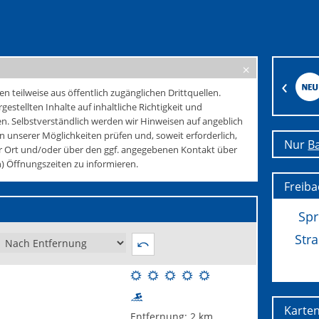
teilweise aus öffentlich zugänglichen Drittquellen.
rgestellten Inhalte auf inhaltliche Richtigkeit und
. Selbstverständlich werden wir Hinweisen auf angeblich
 unserer Möglichkeiten prüfen und, soweit erforderlich,
Nur
B
r Ort und/oder über den ggf. angegebenen Kontakt über
 Öffnungszeiten zu informieren.
Freib
Sp
Str
Karte
Entfernung:
2 km