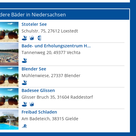
dere Bäder in Niedersachsen
Stoteler See
Schulstr. 75, 27612 Loxstedt
Bade- und Erholungszentrum H...
Tannenweg 20, 49377 Vechta
Blender See
Mühlenwiese, 27337 Blender
Badesee Glissen
Glisser Bruch 35, 31604 Raddestorf
Freibad Schladen
Am Badeteich, 38315 Gielde