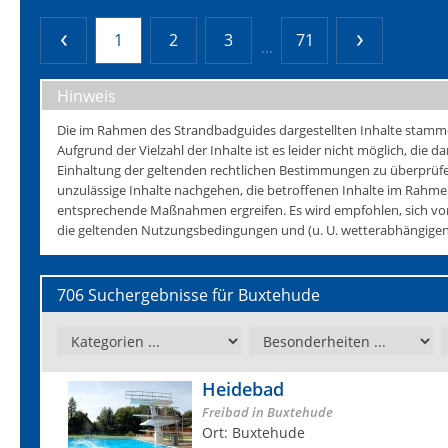
1
2
3
71
...
Hinweis
Die im Rahmen des Strandbadguides dargestellten Inhalte stammen 
Aufgrund der Vielzahl der Inhalte ist es leider nicht möglich, die da
Einhaltung der geltenden rechtlichen Bestimmungen zu überprüfen
unzulässige Inhalte nachgehen, die betroffenen Inhalte im Rahmen
entsprechende Maßnahmen ergreifen. Es wird empfohlen, sich vo
die geltenden Nutzungsbedingungen und (u. U. wetterabhängigen)
706 Suchergebnisse für Buxtehude
Heidebad
Freibad in Buxtehude
Ort: Buxtehude