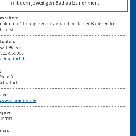
mit dem jeweiligen Bad aufzunehmen.
gszeiten:
konkreten Öffnungszeiten vorhanden, da der Badesee frei
ich ist.
tdaten:
5923-96590
05923-965960
schuettorf.de
e:
Riete 3
Schüttorf
age:
/www.schuettorf.de
tspreis:
intritt
rien: