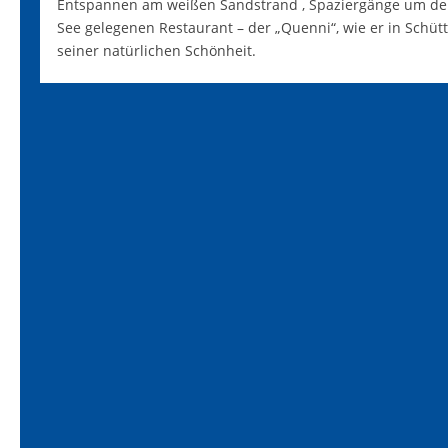
Entspannen am weißen Sandstrand , Spaziergänge um den
See gelegenen Restaurant – der „Quenni“, wie er in Schütt
seiner natürlichen Schönheit.