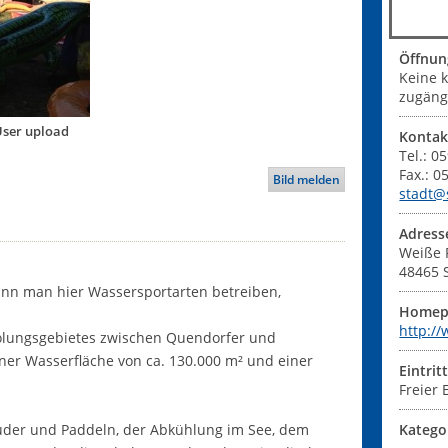
Öffnun
Keine 
zugängl
User upload
Kontak
Tel.: 0
Fax.: 
Bild melden
stadt@
Adress
Weiße 
48465
ann man hier Wassersportarten betreiben,
Homep
http:/
olungsgebietes zwischen Quendorfer und
iner Wasserfläche von ca. 130.000 m² und einer
Eintrit
Freier E
Ruder und Paddeln, der Abkühlung im See, dem
Katego