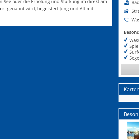
 See oder die Erholung und Stärkung im direkt am
Ba
orf genannt wird, begeistert Jung und Alt mit
Str
Was
Besond
Was
Spie
Surf
Sege
Karte
Beson