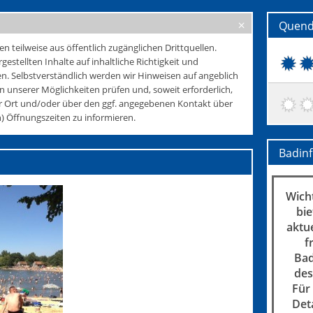
Quend
teilweise aus öffentlich zugänglichen Drittquellen.
rgestellten Inhalte auf inhaltliche Richtigkeit und
. Selbstverständlich werden wir Hinweisen auf angeblich
 unserer Möglichkeiten prüfen und, soweit erforderlich,
r Ort und/oder über den ggf. angegebenen Kontakt über
 Öffnungszeiten zu informieren.
Badin
Wicht
bie
aktu
f
Bad
des
Für
Det