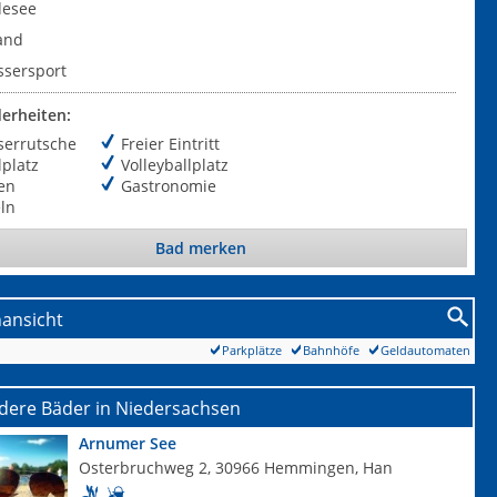
desee
and
sersport
erheiten:
serrutsche
Freier Eintritt
lplatz
Volleyballplatz
en
Gastronomie
ln
Bad merken
nansicht
Parkplätze
Bahnhöfe
Geldautomaten
dere Bäder in Niedersachsen
Arnumer See
Osterbruchweg 2, 30966 Hemmingen, Han