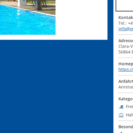
Kontak
Tel.: 
info@v
Adress
Clara-V
56864
Homep
https:/
Anfahr
Anreise
Katego
Fre
Hal
Besond