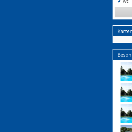
WC
Karte
Besond