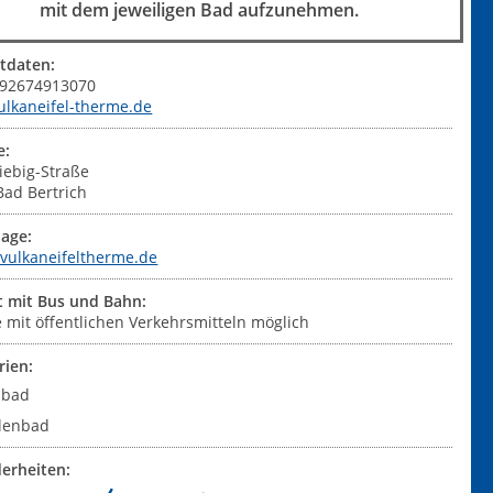
mit dem jeweiligen Bad aufzunehmen.
tdaten:
+492674913070
ulkaneifel-therme.de
e:
iebig-Straße
Bad Bertrich
age:
/vulkaneifeltherme.de
t mit Bus und Bahn:
 mit öffentlichen Verkehrsmitteln möglich
rien:
ibad
lenbad
erheiten: