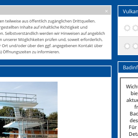
Vulka
teilweise aus öffentlich zugänglichen Drittquellen.
rgestellten Inhalte auf inhaltliche Richtigkeit und
. Selbstverständlich werden wir Hinweisen auf angeblich
 unserer Möglichkeiten prüfen und, soweit erforderlich,
r Ort und/oder über den ggf. angegebenen Kontakt über
 Öffnungszeiten zu informieren.
Badin
Wicht
bie
aktu
f
Bad
des
Für
Det