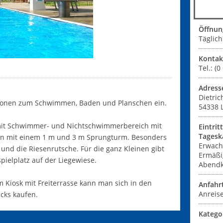
Öffnun
Täglich
Kontak
Tel.: (
Adress
Dietri
ationen zum Schwimmen, Baden und Planschen ein.
54338
mit Schwimmer- und Nichtschwimmerbereich mit
Eintrit
Tagesk
en mit einem 1 m und 3 m Sprungturm. Besonders
Erwach
 und die Riesenrutsche. Für die ganz Kleinen gibt
Ermäßi
ielplatz auf der Liegewiese.
Abendka
Am Kiosk mit Freiterrasse kann man sich in den
Anfahr
Anreise
cks kaufen.
Katego