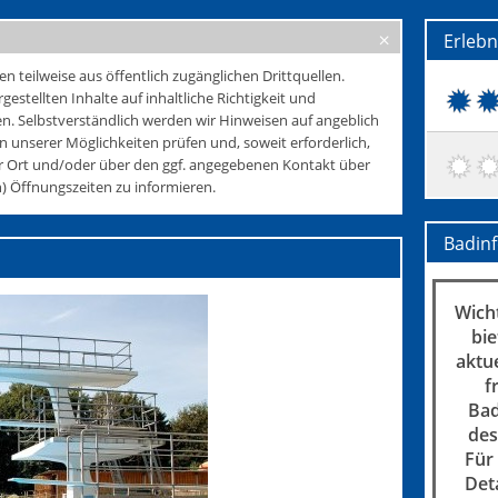
Erleb
teilweise aus öffentlich zugänglichen Drittquellen.
rgestellten Inhalte auf inhaltliche Richtigkeit und
. Selbstverständlich werden wir Hinweisen auf angeblich
 unserer Möglichkeiten prüfen und, soweit erforderlich,
r Ort und/oder über den ggf. angegebenen Kontakt über
 Öffnungszeiten zu informieren.
Badin
Wicht
bie
aktu
f
Bad
des
Für
Det