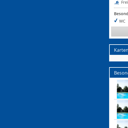
Fre
Besond
WC
Karte
Besond