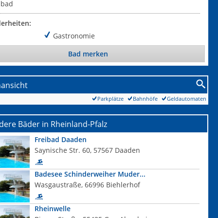
ibad
erheiten:
Gastronomie
Bad merken
nansicht
Parkplätze
Bahnhöfe
Geldautomaten
ere Bäder in Rheinland-Pfalz
Freibad Daaden
Saynische Str. 60, 57567 Daaden
Badesee Schinderweiher Muder...
Wasgaustraße, 66996 Biehlerhof
Rheinwelle