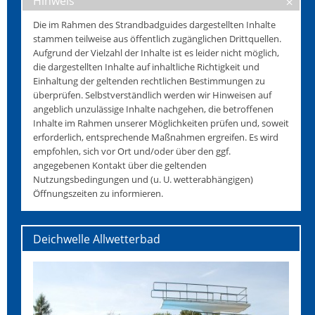
Hinweis
Die im Rahmen des Strandbadguides dargestellten Inhalte
stammen teilweise aus öffentlich zugänglichen Drittquellen.
Aufgrund der Vielzahl der Inhalte ist es leider nicht möglich,
die dargestellten Inhalte auf inhaltliche Richtigkeit und
Einhaltung der geltenden rechtlichen Bestimmungen zu
überprüfen. Selbstverständlich werden wir Hinweisen auf
angeblich unzulässige Inhalte nachgehen, die betroffenen
Inhalte im Rahmen unserer Möglichkeiten prüfen und, soweit
erforderlich, entsprechende Maßnahmen ergreifen. Es wird
empfohlen, sich vor Ort und/oder über den ggf.
angegebenen Kontakt über die geltenden
Nutzungsbedingungen und (u. U. wetterabhängigen)
Öffnungszeiten zu informieren.
Deichwelle Allwetterbad