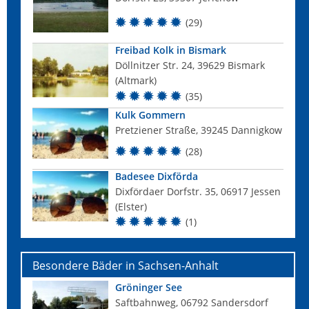
(29)
Freibad Kolk in Bismark
Döllnitzer Str. 24, 39629 Bismark
(Altmark)
(35)
Kulk Gommern
Pretziener Straße, 39245 Dannigkow
(28)
Badesee Dixförda
Dixfördaer Dorfstr. 35, 06917 Jessen
(Elster)
(1)
Besondere Bäder in Sachsen-Anhalt
Gröninger See
Saftbahnweg, 06792 Sandersdorf