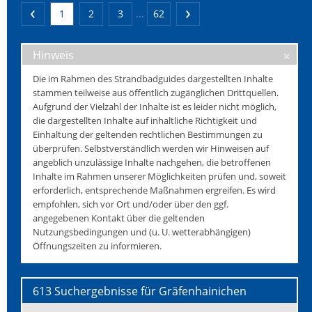
1
2
3
...
62
Hinweis
Die im Rahmen des Strandbadguides dargestellten Inhalte
stammen teilweise aus öffentlich zugänglichen Drittquellen.
Aufgrund der Vielzahl der Inhalte ist es leider nicht möglich,
die dargestellten Inhalte auf inhaltliche Richtigkeit und
Einhaltung der geltenden rechtlichen Bestimmungen zu
überprüfen. Selbstverständlich werden wir Hinweisen auf
angeblich unzulässige Inhalte nachgehen, die betroffenen
Inhalte im Rahmen unserer Möglichkeiten prüfen und, soweit
erforderlich, entsprechende Maßnahmen ergreifen. Es wird
empfohlen, sich vor Ort und/oder über den ggf.
angegebenen Kontakt über die geltenden
Nutzungsbedingungen und (u. U. wetterabhängigen)
Öffnungszeiten zu informieren.
613 Suchergebnisse für Gräfenhainichen