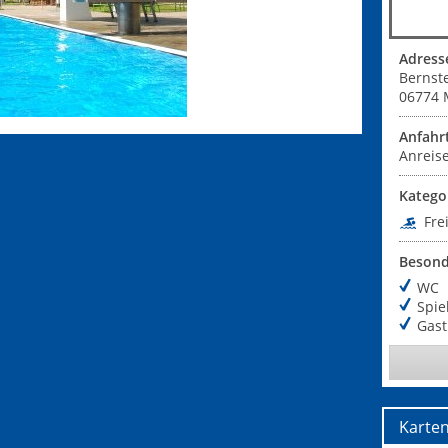
Adress
Bernst
06774
Anfahr
Anreise
Katego
Fre
Besond
WC
Spie
Gas
Karte