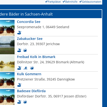
Parkplätze
Bahnhöfe
Geldautomaten
dere Bäder in Sachsen-Anhalt
Concordia See
Seepromenade 1, 06449 Seeland
Zabakucker See
Dorfstr. 23, 39307 Jerichow
Freibad Kolk in Bismark
Döllnitzer Str. 24, 39629 Bismark (Altmark)
Kulk Gommern
Pretziener Straße, 39245 Dannigkow
Badesee Dixförda
Dixfördaer Dorfstr. 35, 06917 Jessen (Elster)