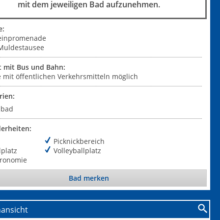
mit dem jeweiligen Bad aufzunehmen.
e:
einpromenade
Muldestausee
t mit Bus und Bahn:
 mit öffentlichen Verkehrsmitteln möglich
rien:
ibad
erheiten:
Picknickbereich
lplatz
Volleyballplatz
tronomie
Bad merken
nansicht