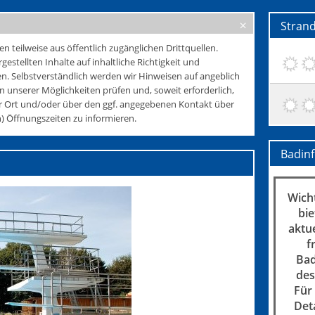
Stran
teilweise aus öffentlich zugänglichen Drittquellen.
rgestellten Inhalte auf inhaltliche Richtigkeit und
. Selbstverständlich werden wir Hinweisen auf angeblich
 unserer Möglichkeiten prüfen und, soweit erforderlich,
r Ort und/oder über den ggf. angegebenen Kontakt über
 Öffnungszeiten zu informieren.
Badin
Wicht
bie
aktu
f
Bad
des
Für
Det