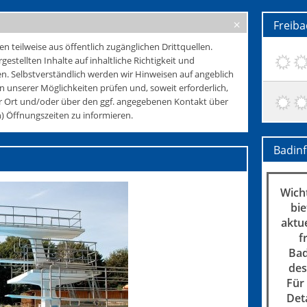
Freiba
teilweise aus öffentlich zugänglichen Drittquellen.
rgestellten Inhalte auf inhaltliche Richtigkeit und
. Selbstverständlich werden wir Hinweisen auf angeblich
 unserer Möglichkeiten prüfen und, soweit erforderlich,
r Ort und/oder über den ggf. angegebenen Kontakt über
 Öffnungszeiten zu informieren.
Badin
Wicht
bie
aktu
f
Bad
des
Für
Det