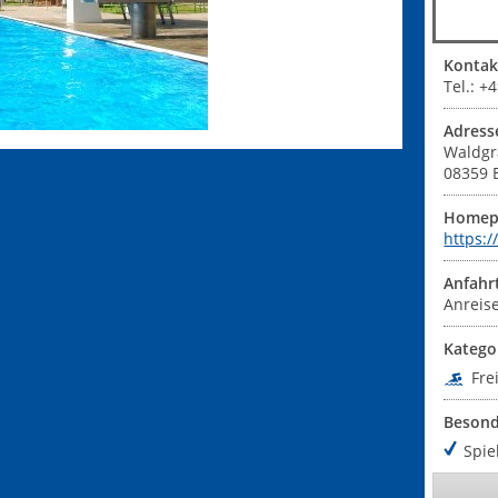
Kontak
Tel.: 
Adress
Waldg
08359
Homep
https:
Anfahr
Anreise
Katego
Fre
Besond
Spie