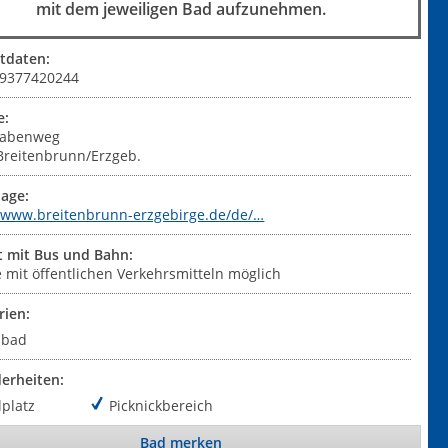
mit dem jeweiligen Bad aufzunehmen.
tdaten:
+49377420244
e:
rabenweg
Breitenbrunn/Erzgeb.
age:
//www.breitenbrunn-erzgebirge.de/de/…
t mit Bus und Bahn:
 mit öffentlichen Verkehrsmitteln möglich
rien:
ibad
erheiten:
lplatz
Picknickbereich
Bad merken