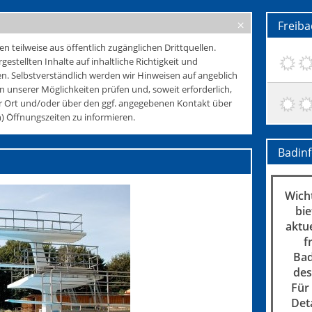
Freib
teilweise aus öffentlich zugänglichen Drittquellen.
rgestellten Inhalte auf inhaltliche Richtigkeit und
. Selbstverständlich werden wir Hinweisen auf angeblich
 unserer Möglichkeiten prüfen und, soweit erforderlich,
r Ort und/oder über den ggf. angegebenen Kontakt über
 Öffnungszeiten zu informieren.
Badin
Wicht
bie
aktu
f
Bad
des
Für
Det