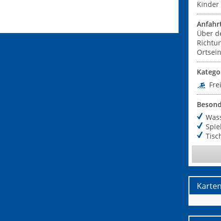
Kinder 
Anfahr
Über de
Richtu
Ortsein
Katego
Fre
Besond
Was
Spie
Tisc
Karte