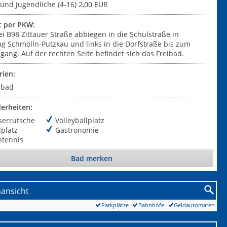
und Jugendliche (4-16) 2,00 EUR
t per PKW:
i B98 Zittauer Straße abbiegen in die Schulstraße in
ng Schmölln-Putzkau und links in die Dorfstraße bis zum
gang. Auf der rechten Seite befindet sich das Freibad.
rien:
ibad
erheiten:
serrutsche
Volleyballplatz
lplatz
Gastronomie
htennis
Bad merken
nansicht
Parkplätze
Bahnhöfe
Geldautomaten