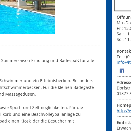
Öffnun
Mo.-Do.
Fr.: 13
Sa.: 11
So.: 11
Kontak
Tel.: (
ie Sommersaison Erholung und Badespaß für alle
info@i
e Schwimmer und ein Erlebnisbecken. Besonders
Adress
ichtschwimmerbecken. Für die kleinen Badegäste
Dorfstr
01877
und Massagedüsen.
Homep
owie Sport- und Zeltmöglichkeiten. Für die
http:/
allkorb und eine Beachvolleyballanlage zu
bad einen Kiosk, der die Besucher mit
Eintrit
Erwach