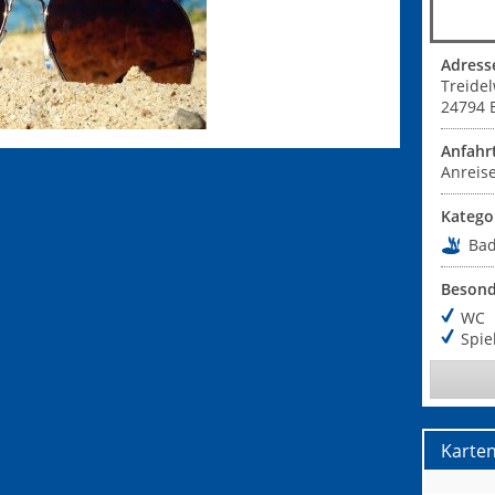
Adress
Treide
24794
Anfahr
Anreise
Katego
Ba
Besond
WC
Spie
Karte