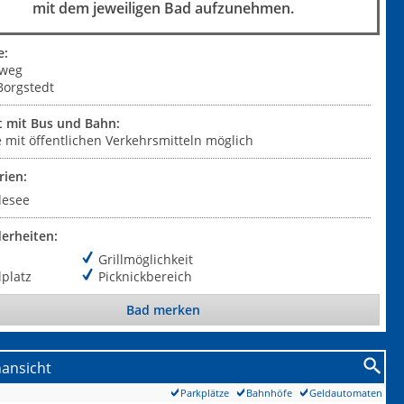
mit dem jeweiligen Bad aufzunehmen.
e:
lweg
Borgstedt
t mit Bus und Bahn:
 mit öffentlichen Verkehrsmitteln möglich
rien:
desee
erheiten:
Grillmöglichkeit
lplatz
Picknickbereich
Bad merken
nansicht
Parkplätze
Bahnhöfe
Geldautomaten