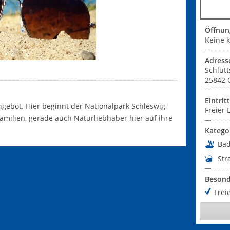
Öffnun
Keine k
Adress
Schlütt
25842
Eintrit
ngebot. Hier beginnt der Nationalpark Schleswig-
Freier E
ilien, gerade auch Naturliebhaber hier auf ihre
Katego
Ba
Str
Besond
Freie