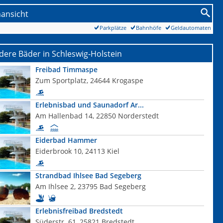
nansicht
Parkplätze
Bahnhöfe
Geldautomaten
ere Bäder in Schleswig-Holstein
Freibad Timmaspe
Zum Sportplatz, 24644 Krogaspe
Erlebnisbad und Saunadorf Ar...
Am Hallenbad 14, 22850 Norderstedt
Eiderbad Hammer
Eiderbrook 10, 24113 Kiel
Strandbad Ihlsee Bad Segeberg
Am Ihlsee 2, 23795 Bad Segeberg
Erlebnisfreibad Bredstedt
Süderstr. 61, 25821 Bredstedt