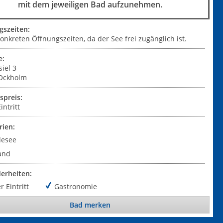
mit dem jeweiligen Bad aufzunehmen.
gszeiten:
onkreten Öffnungszeiten, da der See frei zugänglich ist.
e:
siel 3
Ockholm
tspreis:
intritt
rien:
desee
and
erheiten:
r Eintritt
Gastronomie
Bad merken