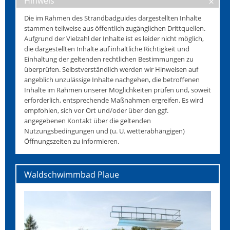
Hinweis
Die im Rahmen des Strandbadguides dargestellten Inhalte
stammen teilweise aus öffentlich zugänglichen Drittquellen.
Aufgrund der Vielzahl der Inhalte ist es leider nicht möglich,
die dargestellten Inhalte auf inhaltliche Richtigkeit und
Einhaltung der geltenden rechtlichen Bestimmungen zu
überprüfen. Selbstverständlich werden wir Hinweisen auf
angeblich unzulässige Inhalte nachgehen, die betroffenen
Inhalte im Rahmen unserer Möglichkeiten prüfen und, soweit
erforderlich, entsprechende Maßnahmen ergreifen. Es wird
empfohlen, sich vor Ort und/oder über den ggf.
angegebenen Kontakt über die geltenden
Nutzungsbedingungen und (u. U. wetterabhängigen)
Öffnungszeiten zu informieren.
Waldschwimmbad Plaue