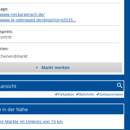
age:
//www.neckargerach.de/
//www.tg-odenwald.de/detail/id=65535…
tspreis:
Weihnachtsdorf Lauerskreuz 2013 - User upload
intritt
rien:
chenendmarkt
+ Markt merken
nansicht
Parkplätze
Bahnhöfe
Geldautomaten
 in der Nähe
ere Märkte im Umkreis von 10 km