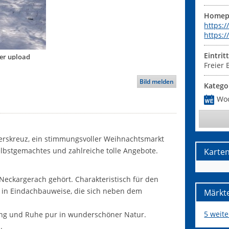
Homep
https:
https:
Eintrit
ser upload
Freier E
Bild melden
Katego
Wo
uerskreuz, ein stimmungsvoller Weihnachtsmarkt
Selbstgemachtes und zahlreiche tolle Angebote.
Karte
 Neckargerach gehört. Charakteristisch für den
 in Eindachbauweise, die sich neben dem
Märkte
5 weit
ung und Ruhe pur in wunderschöner Natur.
.