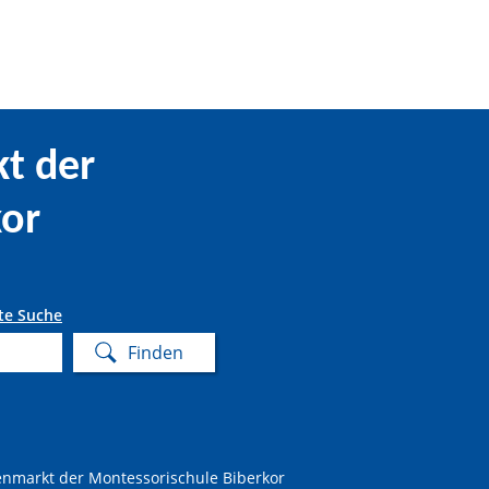
t der
kor
te Suche
nmarkt der Montessorischule Biberkor