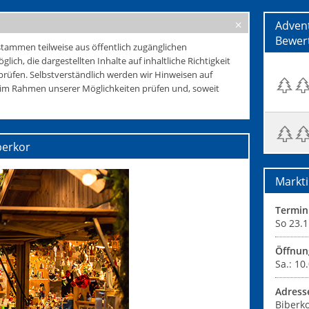
Adven
Bewer
tammen teilweise aus öffentlich zugänglichen
glich, die dargestellten Inhalte auf inhaltliche Richtigkeit
rüfen. Selbstverständlich werden wir Hinweisen auf
e im Rahmen unserer Möglichkeiten prüfen und, soweit
berkor
Markti
Termin
So 23.1
Öffnun
Sa.: 10
Adress
Biberko