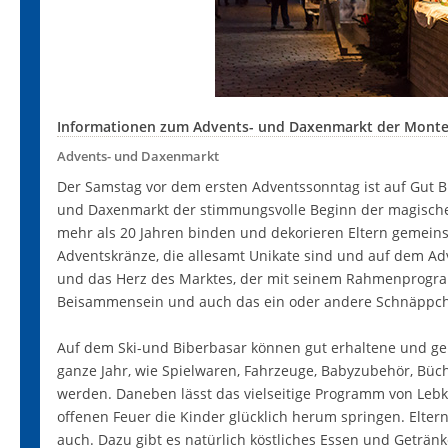
Informationen zum Advents- und Daxenmarkt der Montes
Advents- und Daxenmarkt
Der Samstag vor dem ersten Adventssonntag ist auf Gut Bi
und Daxenmarkt der stimmungsvolle Beginn der magischem
mehr als 20 Jahren binden und dekorieren Eltern gemeins
Adventskränze, die allesamt Unikate sind und auf dem Ad
und das Herz des Marktes, der mit seinem Rahmenprogra
Beisammensein und auch das ein oder andere Schnäppch
Auf dem Ski-und Biberbasar können gut erhaltene und ge
ganze Jahr, wie Spielwaren, Fahrzeuge, Babyzubehör, Büc
werden. Daneben lässt das vielseitige Programm von Le
offenen Feuer die Kinder glücklich herum springen. Elt
auch. Dazu gibt es natürlich köstliches Essen und Getränk