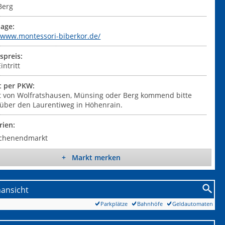
Berg
age:
//www.montessori-biberkor.de/
tspreis:
intritt
t per PKW:
t von Wolfratshausen, Münsing oder Berg kommend bitte
über den Laurentiweg in Höhenrain.
rien:
chenendmarkt
+ Markt merken
nansicht
Parkplätze
Bahnhöfe
Geldautomaten