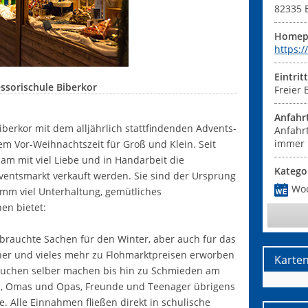
82335
Homep
https:
Eintrit
sorischule Biberkor
Freier E
Anfahr
berkor mit dem alljährlich stattfindenden Advents-
Anfahr
immer 
 Vor-Weihnachtszeit für Groß und Klein. Seit
am mit viel Liebe und in Handarbeit die
Katego
ventsmarkt verkauft werden. Sie sind der Ursprung
Wo
mm viel Unterhaltung, gemütliches
en bietet:
brauchte Sachen für den Winter, aber auch für das
her und vieles mehr zu Flohmarktpreisen erworben
Karte
bkuchen selber machen bis hin zu Schmieden am
ern, Omas und Opas, Freunde und Teenager übrigens
e. Alle Einnahmen fließen direkt in schulische