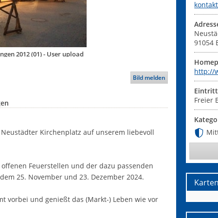
kontak
Adress
Neustä
91054
gen 2012 (01) - User upload
Homep
http:/
Bild melden
Eintrit
Freier E
gen
Katego
 Neustädter Kirchenplatz auf unserem liebevoll
Mit
, offenen Feuerstellen und der dazu passenden
 dem 25. November und 23. Dezember 2024.
Karte
mmt vorbei und genießt das (Markt-) Leben wie vor