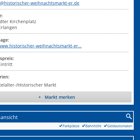
t@historischer-weihnachtsmarkt-er.de
e:
dter Kirchenplatz
Erlangen
Historischer Weihnachtsmarkt Erlangen 2013 (01) - User upload
age:
/www.historischer-weihnachtsmarkt-er…
tspreis:
intritt
rien:
telalter-/Historischer Markt
+ Markt merken
nansicht
Parkplätze
Bahnhöfe
Geldautomaten