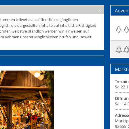
Adven
tammen teilweise aus öffentlich zugänglichen
glich, die dargestellten Inhalte auf inhaltliche Richtigkeit
rüfen. Selbstverständlich werden wir Hinweisen auf
e im Rahmen unserer Möglichkeiten prüfen und, soweit
Markti
Termin
Sa 22.1
Öffnun
Sa: 14:
Adress
Marktp
92655