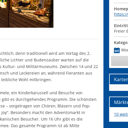
Homep
https:
Eintrit
Freier E
Katego
Wo
tlich, denn traditionell wird am Vortag des 2.
liche Lichter und Budenzauber warten auf die
s Kultur- und Militärmuseums. Zwischen 14 und 22
unsch und Leckereien an, während Fieranten aus
Karte
 leibliche Wohl mitbringen.
amele, ein Kinderkarussell und Besuche von
e gibt es durchgehendes Programm. Die schönsten
Märkte
ise – vorgetragen von Chören, Bläsern und Pop-
Joy“. Besonders macht den Adventsmarkt in
10 wei
ikanischen Besucher. Um 16 Uhr gibt es die
Armee. Das gesamte Programm ist ab Mitte