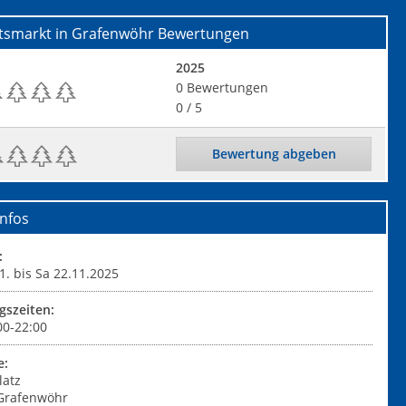
tsmarkt in Grafenwöhr
Bewertungen
2025
0
Bewertungen
0
/ 5
Bewertung abgeben
nfos
:
1. bis Sa 22.11.2025
gszeiten:
00-22:00
e:
latz
Grafenwöhr