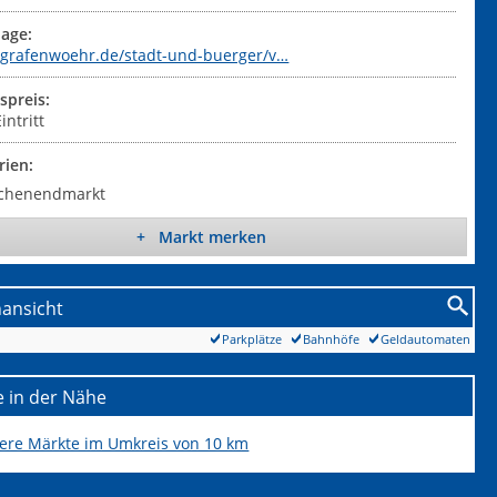
age:
//grafenwoehr.de/stadt-und-buerger/v…
tspreis:
intritt
rien:
chenendmarkt
+ Markt merken
nansicht
Parkplätze
Bahnhöfe
Geldautomaten
 in der Nähe
tere Märkte im Umkreis von 10 km