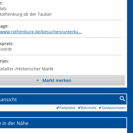
e:
latz
Rothenburg ob der Tauber
age:
//www.rothenburg.de/besuchen/unterku…
der Reichsküchenmeister - User upload
tspreis:
intritt
rien:
telalter-/Historischer Markt
+ Markt merken
nansicht
Parkplätze
Bahnhöfe
Geldautomaten
 in der Nähe