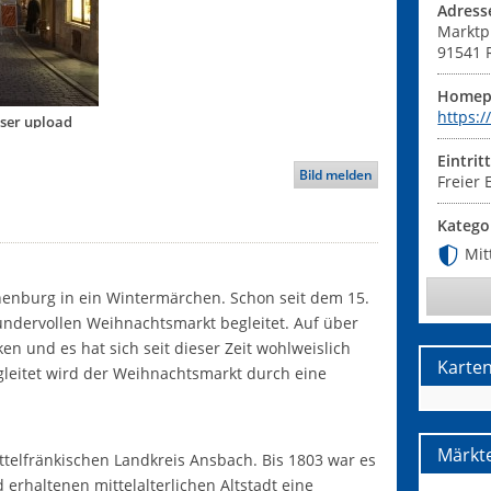
Adress
Marktp
91541
Homep
https:
User upload
Eintrit
Bild melden
Freier E
Katego
Mit
othenburg in ein Wintermärchen. Schon seit dem 15.
undervollen Weihnachtsmarkt begleitet. Auf über
en und es hat sich seit dieser Zeit wohlweislich
Karte
leitet wird der Weihnachtsmarkt durch eine
Märkte
ttelfränkischen Landkreis Ansbach. Bis 1803 war es
 erhaltenen mittelalterlichen Altstadt eine