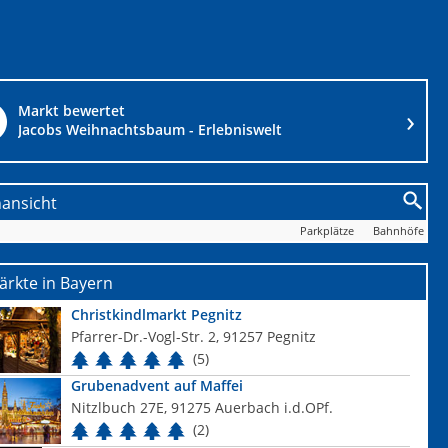
Markt bewertet
Jacobs Weihnachtsbaum - Erlebniswelt
nansicht
Parkplätze
Bahnhöfe
rkte in Bayern
Christkindlmarkt Pegnitz
Pfarrer-Dr.-Vogl-Str. 2, 91257 Pegnitz
(5)
Grubenadvent auf Maffei
Nitzlbuch 27E, 91275 Auerbach i.d.OPf.
(2)