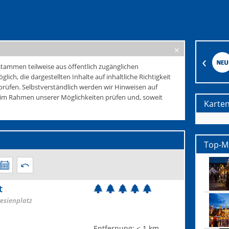
tammen teilweise aus öffentlich zugänglichen
glich, die dargestellten Inhalte auf inhaltliche Richtigkeit
rüfen. Selbstverständlich werden wir Hinweisen auf
e im Rahmen unserer Möglichkeiten prüfen und, soweit
Karte
Top-Mä
t
esienplatz
Entfernung:
< 1 km