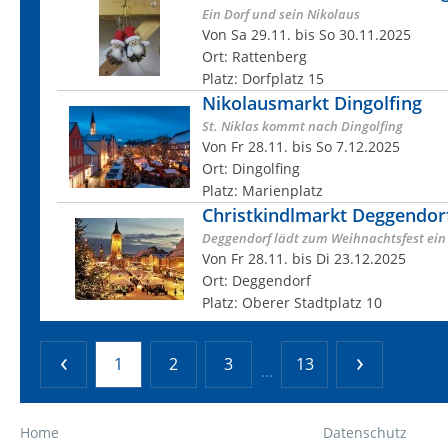
Ein Dorf und sein Nikolaus
Von Sa 29.11. bis So 30.11.2025
Ort: Rattenberg
Platz: Dorfplatz 15
Nikolausmarkt Dingolfing
St. Niklas kommt nach Dingolfing
Von Fr 28.11. bis So 7.12.2025
Ort: Dingolfing
Platz: Marienplatz
Christkindlmarkt Deggendor
Deggendorf lädt zum Weihnachtsfest ein
Von Fr 28.11. bis Di 23.12.2025
Ort: Deggendorf
Platz: Oberer Stadtplatz 10
1
2
3
13
...
Home
Datenschutz