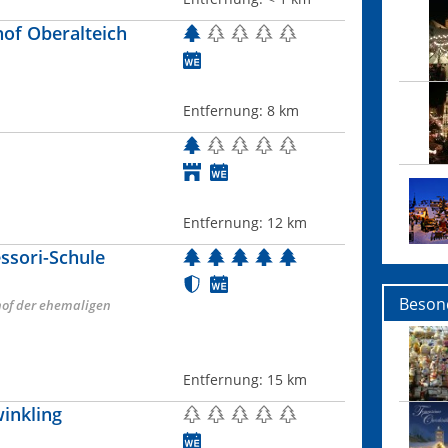
hof Oberalteich
Entfernung:
8 km
Entfernung:
12 km
ssori-Schule
Beson
hof der ehemaligen
Entfernung:
15 km
inkling