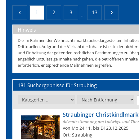
1
2
3
13
...
Hinweis
Die im Rahmen der Weihnachtsmarktsuche dargestellten Inhalte s
Drittquellen. Aufgrund der Vielzahl der Inhalte ist es leider nicht mö
und Einhaltung der geltenden rechtlichen Bestimmungen zu überp
angeblich unzulässige Inhalte nachgehen, die betroffenen Inhalt
erforderlich, entsprechende Maßnahmen ergreifen.
181 Suchergebnisse für Straubing
Straubinger Christkindlmark
Adventsstimmung am Ludwigs- und Ther
Von Mo 24.11. bis Di 23.12.2025
Ort: Straubing