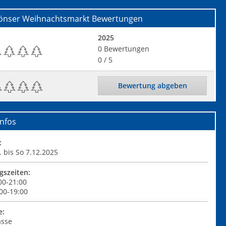
önser Weihnachtsmarkt
Bewertungen
2025
0
Bewertungen
0
/ 5
Bewertung abgeben
nfos
:
. bis So 7.12.2025
gszeiten:
00-21:00
00-19:00
e:
asse