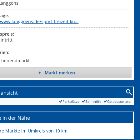
Langgöns
age:
//www.langgoens.de/sport-freizeit-ku…
tspreis:
intritt
rien:
chenendmarkt
+ Markt merken
nansicht
Parkplätze
Bahnhöfe
Geldautomaten
 in der Nähe
ere Märkte im Umkreis von 10 km