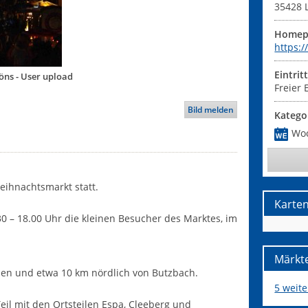
35428
Homep
https:
Eintrit
ns - User upload
Freier E
Bild melden
Katego
Wo
eihnachtsmarkt statt.
Karte
30 – 18.00 Uhr die kleinen Besucher des Marktes, im
Märkte
ßen und etwa 10 km nördlich von Butzbach.
5 weit
Teil mit den Ortsteilen Espa, Cleeberg und