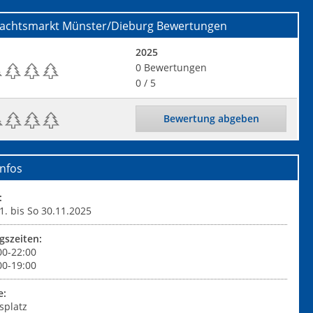
achtsmarkt Münster/Dieburg
Bewertungen
2025
0
Bewertungen
0
/ 5
Bewertung abgeben
nfos
:
1. bis So 30.11.2025
gszeiten:
00-22:00
00-19:00
e:
splatz