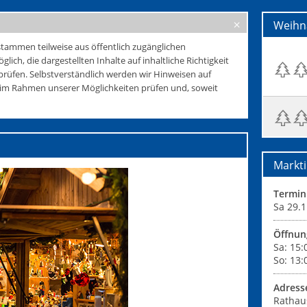
Weihn
tammen teilweise aus öffentlich zugänglichen
glich, die dargestellten Inhalte auf inhaltliche Richtigkeit
rüfen. Selbstverständlich werden wir Hinweisen auf
e im Rahmen unserer Möglichkeiten prüfen und, soweit
Markti
Termin
Sa 29.1
Öffnun
Sa: 15:
So: 13:
Adress
Rathau