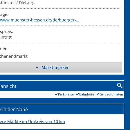
Münster / Dieburg
age:
//www.muenster-hessen.de/de/buerger-…
tspreis:
intritt
rien:
chenendmarkt
+ Markt merken
nansicht
Parkplätze
Bahnhöfe
Geldautomaten
 in der Nähe
tere Märkte im Umkreis von 10 km