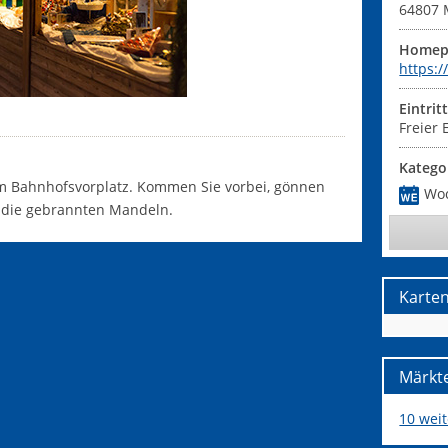
64807
Homep
https:
Eintrit
Freier E
Katego
m Bahnhofsvorplatz. Kommen Sie vorbei, gönnen
Wo
d die gebrannten Mandeln.
Karte
Märkte
10 wei