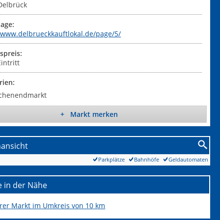
Delbrück
age:
//www.delbrueckkauftlokal.de/page/5/
tspreis:
intritt
rien:
chenendmarkt
+ Markt merken
nansicht
Parkplätze
Bahnhöfe
Geldautomaten
 in der Nähe
erer Markt im Umkreis von 10 km