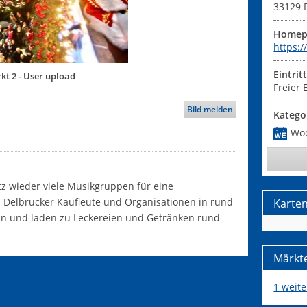
33129
Homep
https:
Eintrit
t 2 - User upload
Freier E
Bild melden
Katego
Wo
 wieder viele Musikgruppen für eine
n Delbrücker Kaufleute und Organisationen in rund
Karte
an und laden zu Leckereien und Getränken rund
Märkte
1 weit