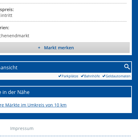
tspreis:
intritt
rien:
chenendmarkt
+ Markt merken
nansicht
Parkplätze
Bahnhöfe
Geldautomaten
 in der Nähe
ere Märkte im Umkreis von 10 km
Impressum