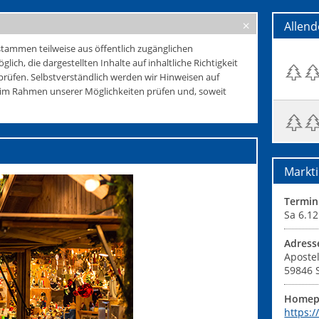
Allen
tammen teilweise aus öffentlich zugänglichen
glich, die dargestellten Inhalte auf inhaltliche Richtigkeit
rüfen. Selbstverständlich werden wir Hinweisen auf
e im Rahmen unserer Möglichkeiten prüfen und, soweit
Markti
Termin
Sa 6.12
Adress
Apostel
59846
Homep
https: