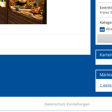
Eintrit
Freier E
Katego
Wo
Karte
Märkte
2 weit
Datenschutz-Einstellungen