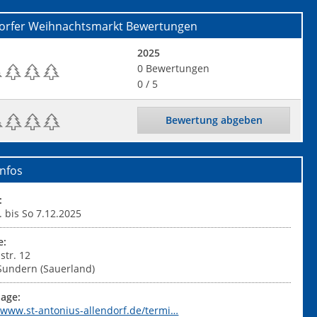
dorfer Weihnachtsmarkt
Bewertungen
2025
0
Bewertungen
0
/ 5
Bewertung abgeben
nfos
:
. bis So 7.12.2025
e:
str. 12
Sundern (Sauerland)
age:
//www.st-antonius-allendorf.de/termi…