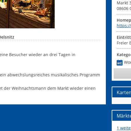
Markt 
08606
Homep
https:
elsnitz
Eintrit
Freier E
eine Besucher wieder an drei Tagen in
Katego
Wo
 ein abwechslungsreiches musikalisches Programm
attet der Weihnachtsmann dem Markt wieder einen
Karte
Märkte
1 weit