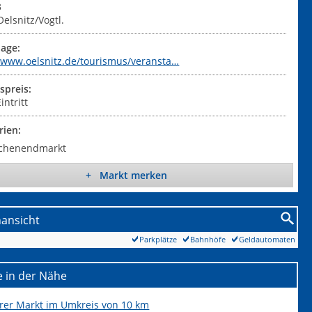
3
Oelsnitz/Vogtl.
age:
//www.oelsnitz.de/tourismus/veransta…
tspreis:
intritt
rien:
chenendmarkt
+ Markt merken
nansicht
Parkplätze
Bahnhöfe
Geldautomaten
 in der Nähe
erer Markt im Umkreis von 10 km