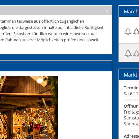
Märch
tammen teilweise aus öffentlich zugänglichen
glich, die dargestellten Inhalte auf inhaltliche Richtigkeit
rüfen. Selbstverständlich werden wir Hinweisen auf
e im Rahmen unserer Möglichkeiten prüfen und, soweit
Markti
Termin
Sa 6.12
Öffnun
Freitag
Samsta
Sonnta
Adress