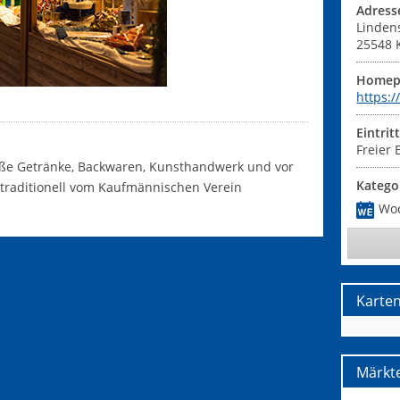
Adress
Lindens
25548
Homep
https:
Eintrit
Freier E
ße Getränke, Backwaren, Kunsthandwerk und vor
Katego
t traditionell vom Kaufmännischen Verein
Wo
Karte
Märkte