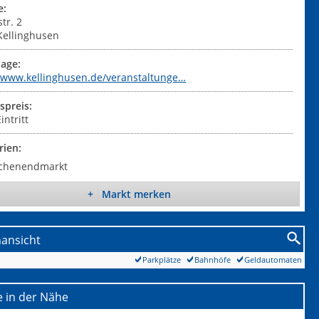
e:
tr. 2
Kellinghusen
age:
//www.kellinghusen.de/veranstaltunge…
tspreis:
intritt
rien:
chenendmarkt
+ Markt merken
nansicht
Parkplätze
Bahnhöfe
Geldautomaten
 in der Nähe