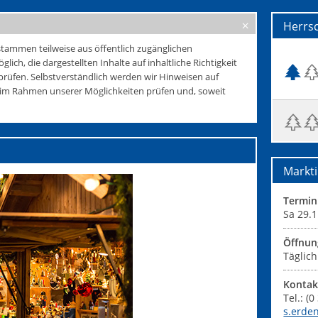
Herrs
tammen teilweise aus öffentlich zugänglichen
glich, die dargestellten Inhalte auf inhaltliche Richtigkeit
rüfen. Selbstverständlich werden wir Hinweisen auf
e im Rahmen unserer Möglichkeiten prüfen und, soweit
Markti
Termin
Sa 29.1
Öffnun
Täglich
Kontak
Tel.: (
s.erde