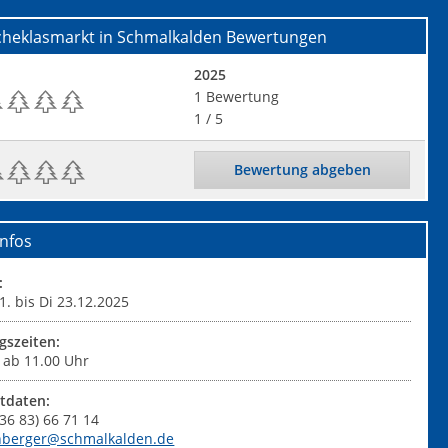
cheklasmarkt in Schmalkalden
Bewertungen
2025
1
Bewertung
1
/ 5
Bewertung abgeben
nfos
:
1. bis Di 23.12.2025
gszeiten:
 ab 11.00 Uhr
tdaten:
0 36 83) 66 71 14
nberger@schmalkalden.de