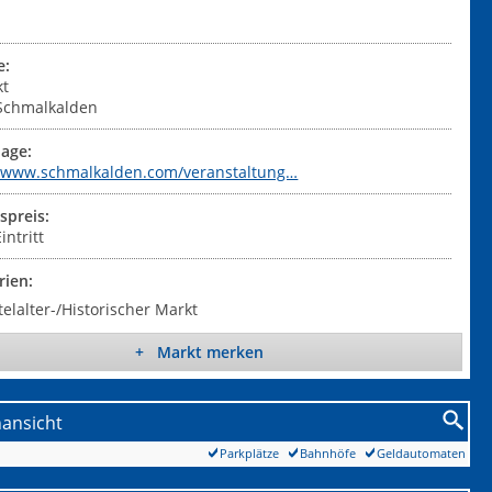
e:
kt
Schmalkalden
age:
//www.schmalkalden.com/veranstaltung…
tspreis:
intritt
rien:
telalter-/Historischer Markt
+ Markt merken
nansicht
Parkplätze
Bahnhöfe
Geldautomaten