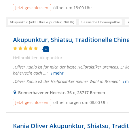
Jetzt geschlossen
öffnet um 18:00 Uhr
Akupunktur (inkl. Ohrakupunktur, NADA)
Klassische Homöopathie
F
Ganzheitliche Schmerztherapie
Raucherentwöhnung (Akupunktur/Hom
Energiearbeit / Chakra- und Aurareinigung
Spirituelle Lebensberatung 
Meditation, Qigong und Retreats
Seminare und spirituelle Reisen
Ku
4
Heilpraktiker
Akupunktur
Online-Seminare / Webinare
Shop: digitale Kurspakete / Downloads
Oliver Kania ist für mich der beste Heilpraktiker Bremens. Er ke
Raucherentwöhnung
Qigong & Meditation
Energiearbeit / Chakraar
beherrscht auch ...
mehr
Solaris (Aufstiegsakademie / Solaris Naturheilpraxis)
Oliver Kania ist der Heilpraktiker meiner Wahl in Bremen
m
Bremerhavener Heerstr. 36 c, 28717 Bremen
Jetzt geschlossen
öffnet morgen um 08:00 Uhr
Kania Oliver Akupunktur, Shiatsu, Tradi