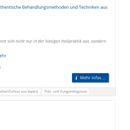
 authentische Behandlungsmethoden und Techniken aus
nnt sich nicht nur in der hiesigen Heilpraktik aus, sondern
ehr
m
Mehr Infos ...
yohari/Lehrer aus Japan)
Puls- und Zungendiagnose
ur
Kräuterrezepturen (Chinesische Heilkräuter)
ung nach TCM
Kinderakupunktur
Japanische Akupunktur
Puls- und Zungendiagnostik
TCM-Nord