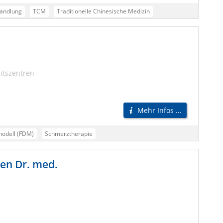
andlung
TCM
Traditionelle Chinesische Medizin
tszentren
Mehr Infos ...
modell (FDM)
Schmerztherapie
en Dr. med.
e Techniken)
Akupunktur (TCM)
Osteopathie (FDM)