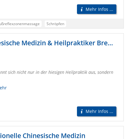
Mehr Infos ...
ußreflexzonenmassage
Schröpfen
öopathie)
Darmsanierung
Bachblüten-Therapie
Akupunktur, Shiatsu, Traditionelle Chinesische Medizin & Heilpraktiker Bremen - TCM Nord
/ Coaching
Frauenheilkunde (TCM-unterstützt)
rse und Seminare (Qigong, Meditation, Heilkreise)
Traditionelle Chinesische Medizin (TCM) / Akupunktur
nnt sich nicht nur in der hiesigen Heilpraktik aus, sondern
beit
Innere-Kind-Heilung
Naturheilpraxis Doris Seedorf
ehr
Mehr Infos ...
tionelle Chinesische Medizin