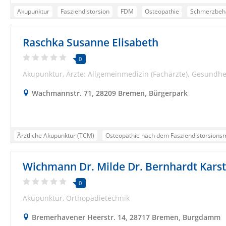
Akupunktur
Fasziendistorsion
FDM
Osteopathie
Schmerzbeh
Raschka Susanne Elisabeth
0
Akupunktur
Ärzte: Allgemeinmedizin (Fachärzte)
Gesundhei
Wachmannstr. 71, 28209 Bremen, Bürgerpark
Ärztliche Akupunktur (TCM)
Osteopathie nach dem Fasziendistorsions
Behandlung von Beschwerden des Bewegungsapparates
Wichmann Dr. Milde Dr. Bernhardt Karst
Kombinierte therapeutische Konzepte (manuelle Verfahren + nadelbasiert
Schmerzbehandlung des Bewegungsapparates
Praxis Raschka
0
Akupunktur
Orthopädietechnik
Bremerhavener Heerstr. 14, 28717 Bremen, Burgdamm