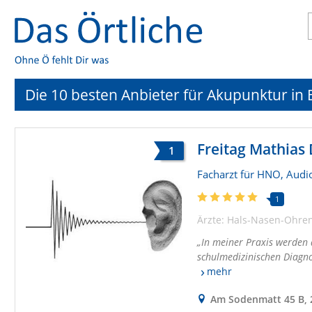
Die 10 besten Anbieter für Akupunktur i
Freitag Mathias
1
Facharzt für HNO, Aud
1
Ärzte: Hals-Nasen-Ohren
In meiner Praxis werden
schulmedizinischen Diagn
mehr
Am Sodenmatt 45 B,