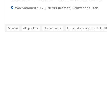
Wachmannstr. 125, 28209 Bremen, Schwachhausen
Shiatsu
Akupunktur
Homöopathie
Fasziendistorsionsmodell (FD
Klassische Massage
Fußreflexzonentherapie
Qigong-Kurse
FDM 
Naturheilpraxis Stach