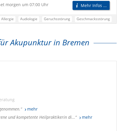
net morgen um 07:00 Uhr
Mehr Infos ...
Allergie
Audiologie
Geruchsstörung
Geschmacksstörung
Kopfschmerzen
Nasennebenhöhlenerkrankung
Schnarchen
Schwerhörigkeit
Schwindel
Stimmprobleme
für Akupunktur in Bremen
eratung
t genommen.
mehr
rene und kompetente Heilpraktikerin di...
mehr