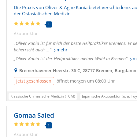
Die Praxis von Oliver & Agne Kania bietet verschiedene,
der Ostasiatischen Medizin
4
Akupunktur
Oliver Kania ist für mich der beste Heilpraktiker Bremens. Er ke
beherrscht auch ...
mehr
Oliver Kania ist der Heilpraktiker meiner Wahl in Bremen
m
Bremerhavener Heerstr. 36 C, 28717 Bremen, Burgdam
Jetzt geschlossen
öffnet morgen um 08:00 Uhr
Klassische Chinesische Medizin (TCM)
Japanische Akupunktur (u. a. To
Moxibustion / Wärmetherapie
Individuelle Therapiepläne
Akupunkt
Gomaa Saied
Shiatsu (japanische Körperarbeit)
TCM-Massage
Ernährungsberat
Shiatsu nach Masunaga
Kräuterheilkunde der Chinesischen Medizin
1
Akupunktur