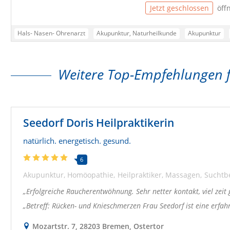
Jetzt geschlossen
öff
Hals- Nasen- Ohrenarzt
Akupunktur, Naturheilkunde
Akupunktur
Gleichgewichtsstörung
Hals Nasen Ohrenarzt
Heiserkeit
Hno
Neurootologie
Riechstörung
Schlafstörungen
Schluckstörung
Weitere Top-Empfehlungen 
Tinnitus
TCM
Seedorf Doris Heilpraktikerin
natürlich. energetisch. gesund.
6
Akupunktur
Homöopathie
Heilpraktiker
Massagen
Suchtb
Erfolgreiche Raucherentwöhnung. Sehr netter kontakt, viel zei
Betreff: Rücken- und Knieschmerzen Frau Seedorf ist eine erfah
Mozartstr. 7, 28203 Bremen, Ostertor