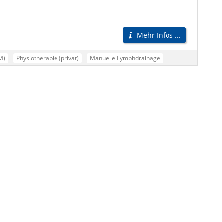
Mehr Infos ...
M)
Physiotherapie (privat)
Manuelle Lymphdrainage
(Fasziendistorsionsmodell)
Physiotherapie
Qigong