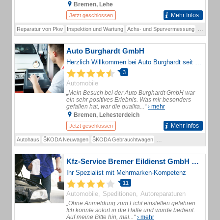
Bremen, Lehe
Mehr Infos
Jetzt geschlossen
Reparatur von Pkw
Inspektion und Wartung
Achs- und Spurvermessung
Auspuffd
Auto Burghardt GmbH
Herzlich Willkommen bei Auto Burghardt seit 2001 exklusiver Skoda Partner für Bremen
3
Automobile
„Mein Besuch bei der Auto Burghardt GmbH war
ein sehr positives Erlebnis. Was mir besonders
gefallen hat, war die qualita...“
› mehr
Bremen, Lehesterdeich
Mehr Infos
Jetzt geschlossen
Autohaus
ŠKODA Neuwagen
ŠKODA Gebrauchtwagen
ŠKODA-Vertragshändler
Kfz-Service Bremer Eildienst GmbH & Co. KG - Bosch Service -
Ihr Spezialist mit Mehrmarken-Kompetenz
11
Automobile
Speditionen
Autoreparaturen
„Ohne Anmeldung zum Licht einstellen gefahren.
Ich konnte sofort in die Halle und wurde bedient.
Auf meine Bitte hin, mal...“
› mehr