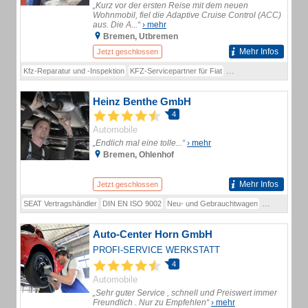
„Kurz vor der ersten Reise mit dem neuen
Wohnmobil, fiel die Adaptive Cruise Control (ACC)
aus. Die A...“
› mehr
Bremen, Utbremen
Mehr Infos
Jetzt geschlossen
Kfz-Reparatur und -Inspektion
KFZ-Servicepartner für Fiat
Fahrzeugverkauf
TÜV-
Heinz Benthe GmbH
4
Automobile
„Endlich mal eine tolle...“
› mehr
Bremen, Ohlenhof
Mehr Infos
Jetzt geschlossen
SEAT Vertragshändler
DIN EN ISO 9002
Neu- und Gebrauchtwagen
Leihwagen
Auto-Center Horn GmbH
PROFI-SERVICE WERKSTATT
4
Automobile
„Sehr guter Service , schnell und Preiswert immer
Freundlich . Nur zu Empfehlen“
› mehr