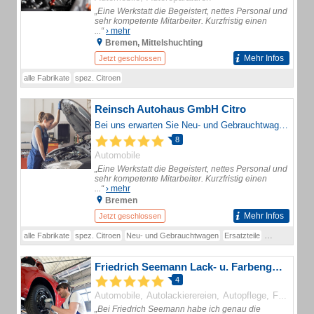
„Eine Werkstatt die Begeistert, nettes Personal und
sehr kompetente Mitarbeiter. Kurzfristig einen
...“
› mehr
Bremen, Mittelshuchting
Mehr Infos
Jetzt geschlossen
alle Fabrikate
spez. Citroen
Reinsch Autohaus GmbH Citro
Bei uns erwarten Sie Neu- und Gebrauchtwagen verschiedenster Marken sowie eine Werkstatt - alles rund ums Auto.
8
Automobile
„Eine Werkstatt die Begeistert, nettes Personal und
sehr kompetente Mitarbeiter. Kurzfristig einen
...“
› mehr
Bremen
Mehr Infos
Jetzt geschlossen
alle Fabrikate
spez. Citroen
Neu- und Gebrauchtwagen
Ersatzteile
Wartung und 
Friedrich Seemann Lack- u. Farbengroßhandel
4
Automobile
Autolackierereien
Autopflege
Farben und Lacke
„Bei Friedrich Seemann habe ich genau die