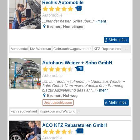
Rechis Automobile
1
Automobile
„Einer der besten Schrauber...“
› mehr
Bremen, Hemelingen
Mehr Infos
Autohandel
Kfz-Werkstatt
Gebrauchtwagenverkauf
KFZ-Reparaturen
Kfz-Repara
Autohaus Weider + Sohn GmbH
78
Automobile
„Ich bin rundum zufrieden mit Autohaus Weider +
Sohn GmbH. Vom ersten Kontakt über Beratung
bis zur Auslieferung des Fahr...“
› mehr
Bremen, Hohweg
Mehr Infos
Jetzt geschlossen
Fahrzeugverkauf
Inspektion und Wartung
Unfallinstandsetzung / Karosserie
Lacki
ACO KFZ Reparaturen GmbH
11
Automobile