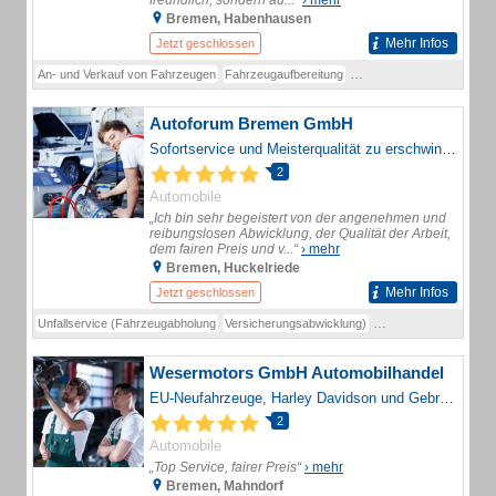
freundlich, sondern au...“
› mehr
Bremen, Habenhausen
Mehr Infos
Jetzt geschlossen
An- und Verkauf von Fahrzeugen
Fahrzeugaufbereitung
Komplettfolierung / Folieru
Autoforum Bremen GmbH
Sofortservice und Meisterqualität zu erschwinglichen Preisen
2
Automobile
„Ich bin sehr begeistert von der angenehmen und
reibungslosen Abwicklung, der Qualität der Arbeit,
dem fairen Preis und v...“
› mehr
Bremen, Huckelriede
Mehr Infos
Jetzt geschlossen
Unfallservice (Fahrzeugabholung
Versicherungsabwicklung)
Bremsen-Service
Fe
Wesermotors GmbH Automobilhandel
EU-Neufahrzeuge, Harley Davidson und Gebrauchtfahrzeuge aller Art.
2
Automobile
„Top Service, fairer Preis“
› mehr
Bremen, Mahndorf