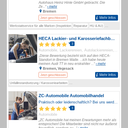
Autohaus Heinz Hinte GmbH gebracht. Die
Ze...“
› mehr
Bremen
Mehr Infos
Jetzt geschlossen
Werkstattservice für alle Marken (Inspektion
Reparatur
HU & AU)
Karosserie- und
HECA Lackier- und Karosseriefachbetrieb GmbH & Co. KG
3
Automobile
Lackierereien
Autolackierereien
Kaross
„Diese Bewertung bezieht sich auf den HECA-
Standort in Bremen Walle. ...ich habe heute
meinen Audi TT in neu erstrahlter ...“
› mehr
Bremen, Vegesack
Mehr Infos
Jetzt geschlossen
Unfallinstandsetzung / Karosseriearbeiten
Autolackiererei / Lackierzentrum
Smart- 
ZC-Automobile Automobilhandel
Praktisch oder leidenschaftlich? Bei uns werden Sie fündig!
3
Automobile
„ZC Automobile hat meinen Erwartungen mehr als
entsprochen! Die Mitarbeiter sind nicht nur äußerst