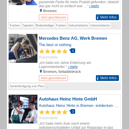
passende Farbe für mein Projekt gefunden, obwohl
das gar nicht so einfach war. ...“
› mehr
Bremen
Mehr Infos
Jetzt geschlossen
Farben
Tapeten
Bodenbeläge
Farben
Industrielacke
Industrielacke
Autolacke
Mercedes Benz AG, Werk Bremen
The best or nothing.
4
Automobile
„ich habe ein Jahre Erfahrung als
Lagermitarbeiter.“
› mehr
Bremen, Sebaldsbrück
Mehr Infos
Jetzt geschlossen
Serienfertigung von Pkw
Produktion von Elektro- und Plug?in?Hybrid?Fahrzeugen
Autohaus Heinz Hinte GmbH
Autohaus Heinz Hinte in Bremen. entdecken Sie jetzt unsere große Auswahl an Neu-/ und Gebrauchtfahrzeugen ? Mobilitätsgarantie ? Lackierung ? Service ?
3
Automobile
„Ich habe mein Auto nach einem
selbstverschuldeten Unfall zur Reparatur in das