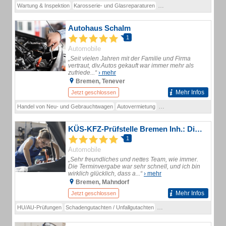
Wartung & Inspektion
Karosserie- und Glasreparaturen
Reifenwechsel und Reifenl
Autohaus Schalm
1
Automobile
„Seit vielen Jahren mit der Familie und Firma
vertraut, div.Autos gekauft war immer mehr als
zufriede...“
› mehr
Bremen, Tenever
Mehr Infos
Jetzt geschlossen
Handel von Neu- und Gebrauchtwagen
Autovermietung
Kfz-Werkstatt / Reparatur
KÜS-KFZ-Prüfstelle Bremen Inh.: Dipl.-Ing. Walter Lübke
1
Automobile
„Sehr freundliches und nettes Team, wie immer.
Die Terminvergabe war sehr schnell, und ich bin
wirklich glücklich, dass a...“
› mehr
Bremen, Mahndorf
Mehr Infos
Jetzt geschlossen
HU/AU-Prüfungen
Schadengutachten / Unfallgutachten
Prüfingenieursleistungen
B