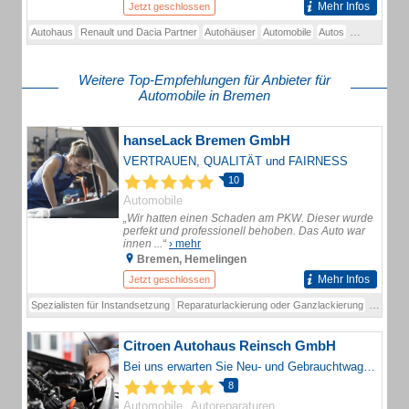
Mehr Infos
Jetzt geschlossen
Autohaus
Renault und Dacia Partner
Autohäuser
Automobile
Autos
Behinderten
Weitere Top-Empfehlungen für Anbieter für
Automobile in Bremen
hanseLack Bremen GmbH
VERTRAUEN, QUALITÄT und FAIRNESS
10
Automobile
„Wir hatten einen Schaden am PKW. Dieser wurde
perfekt und professionell behoben. Das Auto war
innen ...“
› mehr
Bremen, Hemelingen
Mehr Infos
Jetzt geschlossen
Spezialisten für Instandsetzung
Reparaturlackierung oder Ganzlackierung
Spezialis
Citroen Autohaus Reinsch GmbH
Bei uns erwarten Sie Neu- und Gebrauchtwagen verschiedenster Marken sowie eine Werkstatt - alles rund ums Auto.
8
Automobile
Autoreparaturen