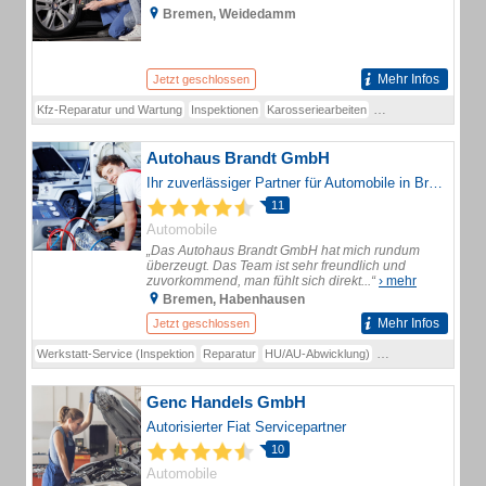
Bremen, Weidedamm
Mehr Infos
Jetzt geschlossen
Kfz-Reparatur und Wartung
Inspektionen
Karosseriearbeiten
Reifenservice
Absch
Autohaus Brandt GmbH
Ihr zuverlässiger Partner für Automobile in Bremen und Umgebung
11
Automobile
„Das Autohaus Brandt GmbH hat mich rundum
überzeugt. Das Team ist sehr freundlich und
zuvorkommend, man fühlt sich direkt...“
› mehr
Bremen, Habenhausen
Mehr Infos
Jetzt geschlossen
Werkstatt-Service (Inspektion
Reparatur
HU/AU-Abwicklung)
Karosserie- und La
Genc Handels GmbH
Autorisierter Fiat Servicepartner
10
Automobile