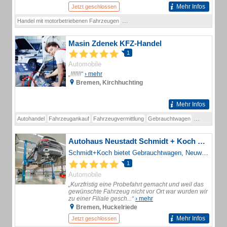
Mehr Infos
Jetzt geschlossen
Handel mit motorbetriebenen Fahrzeugen
Werkstatt/Service für Motorräder
Ersatzt
Masin Zdenek KFZ-Handel
1
Automobile
„!!!!!!!“
› mehr
Bremen, Kirchhuchting
Mehr Infos
Autohandel
Fahrzeugankauf
Fahrzeugvermittlung
Gebrauchtwagen
PKW
Gebra
Autohaus Neustadt Schmidt + Koch GmbH
Schmidt+Koch bietet Gebrauchtwagen, Neuwagen und Service an über 19 Standorten in ganz Norddeutschland für VW, Ford, Opel, Skoda, Porsche und Audi.
1
Automobile
„Kurzfristig eine Probefahrt gemacht und weil das
gewünschte Fahrzeug nicht vor Ort war wurden wir
zu einer Filiale gesch...“
› mehr
Bremen, Huckelriede
Mehr Infos
Jetzt geschlossen