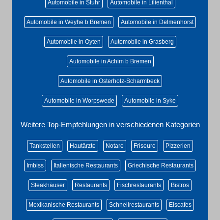
Automobile in Stuhr
Automobile in Lilienthal
Automobile in Weyhe b Bremen
Automobile in Delmenhorst
Automobile in Oyten
Automobile in Grasberg
Automobile in Achim b Bremen
Automobile in Osterholz-Scharmbeck
Automobile in Worpswede
Automobile in Syke
Weitere Top-Empfehlungen in verschiedenen Kategorien
Tankstellen
Hautärzte
Notare
Friseure
Pizzerien
Imbiss
Italienische Restaurants
Griechische Restaurants
Steakhäuser
Restaurants
Fischrestaurants
Bistros
Mexikanische Restaurants
Schnellrestaurants
Eiscafes