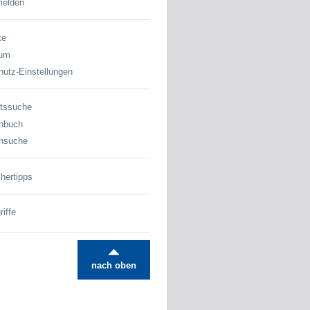
melden
te
sum
utz-Einstellungen
tssuche
nbuch
nsuche
hertipps
iffe
nach oben