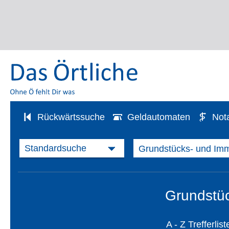
Rückwärtssuche
Geldautomaten
Not
Grundstüc
A - Z Trefferlist