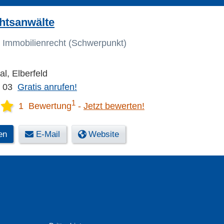
htsanwälte
 Immobilienrecht (Schwerpunkt)
l, Elberfeld
4 03
Gratis anrufen!
1
1 Bewertung
Jetzt bewerten!
en
E-Mail
Website