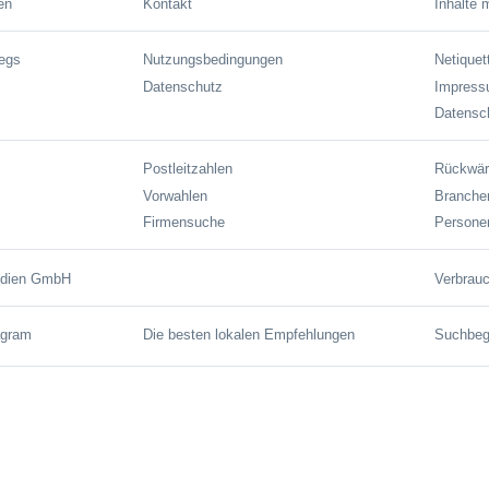
en
Kontakt
Inhalte 
wegs
Nutzungsbedingungen
Netiquet
Datenschutz
Impres
Datensch
Postleitzahlen
Rückwär
Vorwahlen
Branche
Firmensuche
Persone
edien GmbH
Verbrauc
agram
Die besten lokalen Empfehlungen
Suchbegr