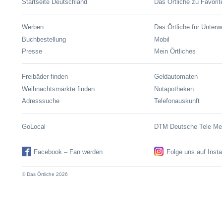
Startseite Deutschland
Das Örtliche zu Favorit
Werben
Das Örtliche für Unter
Buchbestellung
Mobil
Presse
Mein Örtliches
Freibäder finden
Geldautomaten
Weihnachtsmärkte finden
Notapotheken
Adresssuche
Telefonauskunft
GoLocal
DTM Deutsche Tele M
Facebook – Fan werden
Folge uns auf Inst
© Das Örtliche 2026