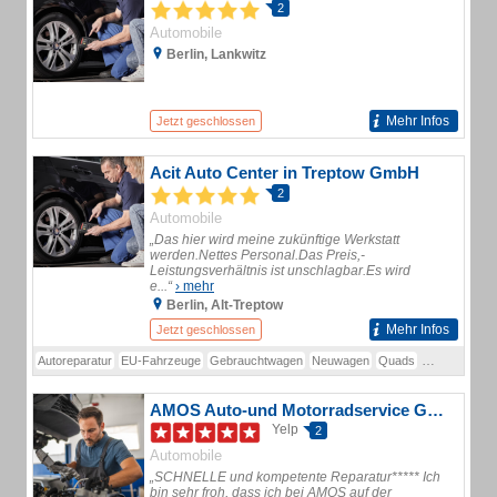
2
Automobile
Berlin, Lankwitz
Mehr Infos
Jetzt geschlossen
Acit Auto Center in Treptow GmbH
2
Automobile
„Das hier wird meine zukünftige Werkstatt
werden.Nettes Personal.Das Preis,-
Leistungsverhältnis ist unschlagbar.Es wird
e...“
› mehr
Berlin, Alt-Treptow
Mehr Infos
Jetzt geschlossen
Autoreparatur
EU-Fahrzeuge
Gebrauchtwagen
Neuwagen
Quads
Suzuki
AMOS Auto-und Motorradservice GmbH
Yelp
2
Automobile
„SCHNELLE und kompetente Reparatur***** Ich
bin sehr froh, dass ich bei AMOS auf der