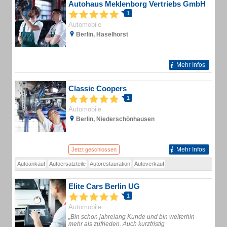
Autohaus Meklenborg Vertriebs GmbH
1
Automobile
Berlin, Haselhorst
Mehr Infos
Classic Coopers
1
Automobile
Berlin, Niederschönhausen
Mehr Infos
Jetzt geschlossen
Autoankauf
Autoersatzteile
Autorestauration
Autoverkauf
Elite Cars Berlin UG
1
Automobile
„Bin schon jahrelang Kunde und bin weiterhin
mehr als zufrieden. Auch kurzfristig