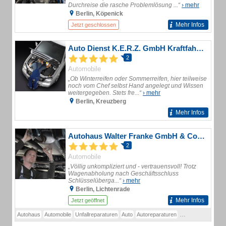
Durchreise die rasche Problemlösung ...“
› mehr
Berlin, Köpenick
Mehr Infos
Jetzt geschlossen
Auto Dienst K.E.R.Z. GmbH Kraftfahrzeugtechnik
2
Automobile
„Ob Winterreifen oder Sommerreifen, hier teilweise
noch vom Chef selbst Hand angelegt und Wissen
weitergegeben. Stets fre...“
› mehr
Berlin, Kreuzberg
Mehr Infos
Autohaus Walter Franke GmbH & Co. KG Autohaus
2
Automobile
„Völlig unkompliziert und - vertrauensvoll! Trotz
Wagenabholung nach Geschäftsschluss
Schlüsselüberga...“
› mehr
Berlin, Lichtenrade
Mehr Infos
Jetzt geöffnet
Autohaus
Automobile
Unfallreparaturen
Auto
Autoreparaturen
Autotuning
Reifen