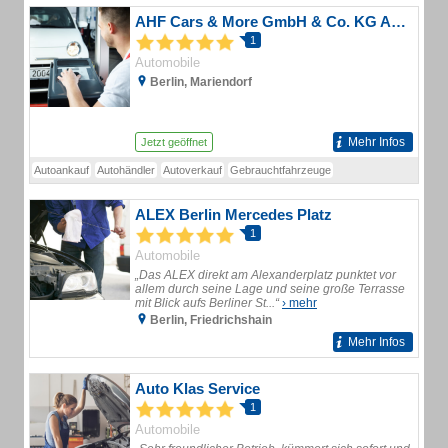
AHF Cars & More GmbH & Co. KG Autohandel
1
Automobile
Berlin, Mariendorf
Mehr Infos
Jetzt geöffnet
Autoankauf
Autohändler
Autoverkauf
Gebrauchtfahrzeuge
ALEX Berlin Mercedes Platz
1
Automobile
„Das ALEX direkt am Alexanderplatz punktet vor
allem durch seine Lage und seine große Terrasse
mit Blick aufs Berliner St...“
› mehr
Berlin, Friedrichshain
Mehr Infos
Auto Klas Service
1
Automobile