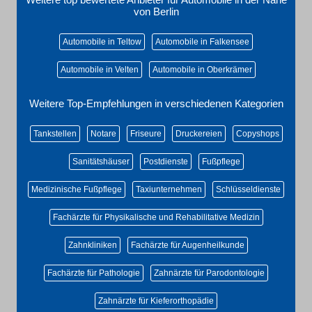
von Berlin
Automobile in Teltow
Automobile in Falkensee
Automobile in Velten
Automobile in Oberkrämer
Weitere Top-Empfehlungen in verschiedenen Kategorien
Tankstellen
Notare
Friseure
Druckereien
Copyshops
Sanitätshäuser
Postdienste
Fußpflege
Medizinische Fußpflege
Taxiunternehmen
Schlüsseldienste
Fachärzte für Physikalische und Rehabilitative Medizin
Zahnkliniken
Fachärzte für Augenheilkunde
Fachärzte für Pathologie
Zahnärzte für Parodontologie
Zahnärzte für Kieferorthopädie