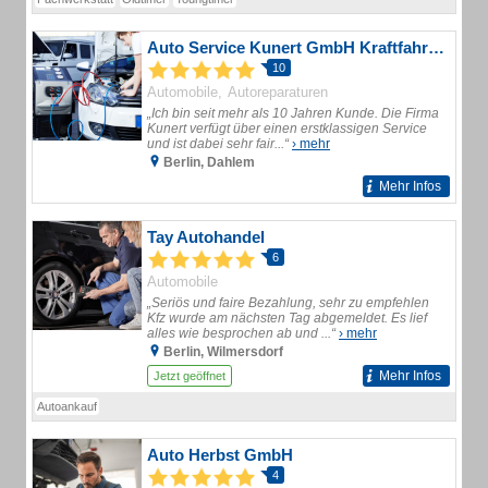
Auto Service Kunert GmbH Kraftfahrzeugservice
10
Automobile
Autoreparaturen
„Ich bin seit mehr als 10 Jahren Kunde. Die Firma
Kunert verfügt über einen erstklassigen Service
und ist dabei sehr fair...“
› mehr
Berlin, Dahlem
Mehr Infos
Tay Autohandel
6
Automobile
„Seriös und faire Bezahlung, sehr zu empfehlen
Kfz wurde am nächsten Tag abgemeldet. Es lief
alles wie besprochen ab und ...“
› mehr
Berlin, Wilmersdorf
Mehr Infos
Jetzt geöffnet
Autoankauf
Auto Herbst GmbH
4