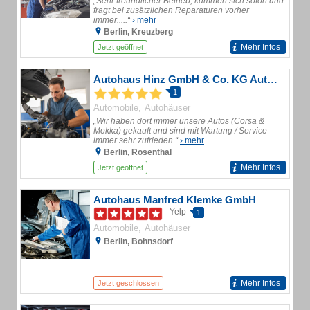
„Sehr freundlicher Betrieb, kümmert sich sofort und
fragt bei zusätzlichen Reparaturen vorher
immer.....“
› mehr
Berlin, Kreuzberg
Mehr Infos
Jetzt geöffnet
Autohaus Hinz GmbH & Co. KG Autohaus
1
Automobile
Autohäuser
„Wir haben dort immer unsere Autos (Corsa &
Mokka) gekauft und sind mit Wartung / Service
immer sehr zufrieden.“
› mehr
Berlin, Rosenthal
Mehr Infos
Jetzt geöffnet
Autohaus Manfred Klemke GmbH
Yelp
1
Automobile
Autohäuser
Berlin, Bohnsdorf
Mehr Infos
Jetzt geschlossen