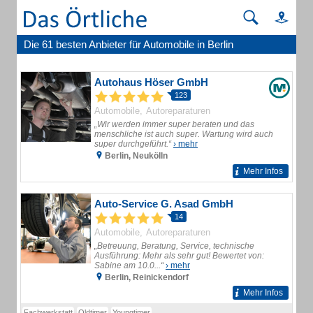
Die 61 besten Anbieter für Automobile in Berlin
Autohaus Höser GmbH
123
Automobile
Autoreparaturen
„Wir werden immer super beraten und das
menschliche ist auch super. Wartung wird auch
super durchgeführt.“
› mehr
Berlin, Neukölln
Mehr Infos
Auto-Service G. Asad GmbH
14
Automobile
Autoreparaturen
„Betreuung, Beratung, Service, technische
Ausführung: Mehr als sehr gut! Bewertet von:
Sabine am 10.0...“
› mehr
Berlin, Reinickendorf
Mehr Infos
Fachwerkstatt
Oldtimer
Youngtimer