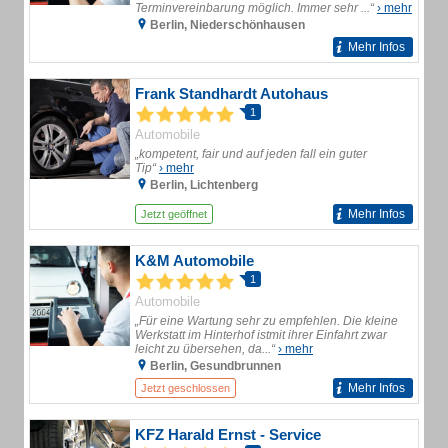
Terminvereinbarung möglich. Immer sehr ...“
› mehr
Berlin, Niederschönhausen
Mehr Infos
Frank Standhardt Autohaus
1
Automobile
„kompetent, fair und auf jeden fall ein guter
Tip“
› mehr
Berlin, Lichtenberg
Mehr Infos
Jetzt geöffnet
K&M Automobile
1
Automobile
„Für eine Wartung sehr zu empfehlen. Die kleine
Werkstatt im Hinterhof istmit ihrer Einfahrt zwar
leicht zu übersehen, da...“
› mehr
Berlin, Gesundbrunnen
Mehr Infos
Jetzt geschlossen
KFZ Harald Ernst - Service