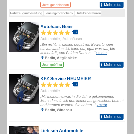
Mehr Infos
Jetzt geschlossen
Fahrzeugaufbereitung
Leasingvorabcheck
Unfallreparaturen
Autohaus Beier
3
Automobile
Autohäuser
„Bin nicht mit diesen negativen Bewertungen
einverstanden. Ich kann nur, egal was war, bin
immer frdl., von Beiden Damen,...“
› mehr
Berlin, Altglienicke
Mehr Infos
Jetzt geöffnet
KFZ Service HEUMEIER
3
Automobile
„Mit meinem etwas in die Jahre gekommenen
Mercedes bin ich dort immer ausgezeichnet betreut
und beraten worden. Sie haben...“
› mehr
Berlin, Wittenau
Mehr Infos
Liebisch Automobile