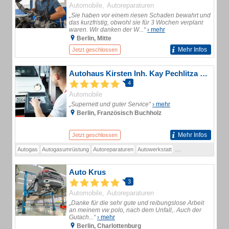
Automobile
Autoreparaturen
„Sie haben vor einem riesen Schaden bewahrt und
das kurzfristig, obwohl sie für 3 Wochen verplant
waren. Wir danken der W...“
› mehr
Berlin, Mitte
Mehr Infos
Jetzt geschlossen
Autohaus Kirsten Inh. Kay Pechlitza e. Kfm.
4
Automobile
„Supernett und guter Service“
› mehr
Berlin, Französisch Buchholz
Mehr Infos
Jetzt geschlossen
Autogas
Autogasumrüstung
Autoreparaturen
Autowerkstatt
EU Neuwagen
Gebr
Auto Krus
3
Automobile
Autoreparaturen
„Danke für die sehr gute und reibungslose Arbeit
an meinem vw polo, nach dem Unfall,. Auch der
Gutach...“
› mehr
Berlin, Charlottenburg