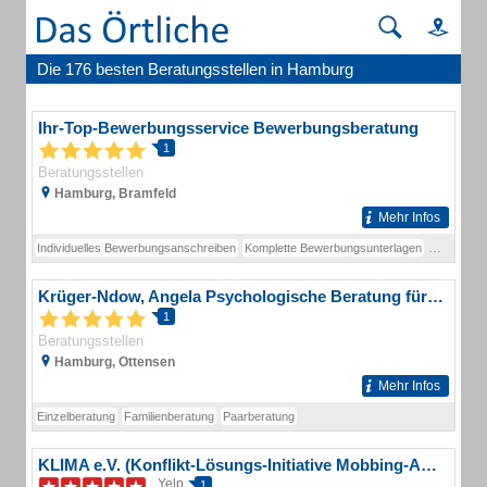
Die 176 besten Beratungsstellen in Hamburg
Ihr-Top-Bewerbungsservice Bewerbungsberatung
1
Beratungsstellen
Hamburg, Bramfeld
Mehr Infos
Individuelles Bewerbungsanschreiben
Komplette Bewerbungsunterlagen
Persönlich
Krüger-Ndow, Angela Psychologische Beratung für Einzelne, Paare u. Familien systemisch-integrativ
1
Beratungsstellen
Hamburg, Ottensen
Mehr Infos
Einzelberatung
Familienberatung
Paarberatung
KLIMA e.V. (Konflikt-Lösungs-Initiative Mobbing-Anlaufstelle)
Yelp
1