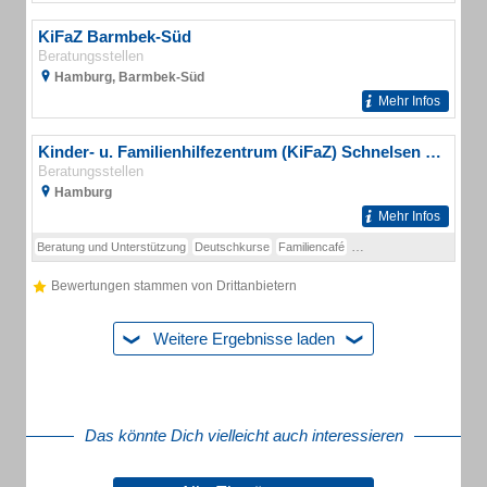
KiFaZ Barmbek-Süd
Beratungsstellen
Hamburg, Barmbek-Süd
Mehr Infos
Kinder- u. Familienhilfezentrum (KiFaZ) Schnelsen - Standort Burgwedel
Beratungsstellen
Hamburg
Mehr Infos
Beratung und Unterstützung
Deutschkurse
Familiencafé
Ferienprogramme
Kultur
Bewertungen stammen von Drittanbietern
Weitere Ergebnisse laden
Das könnte Dich vielleicht auch interessieren