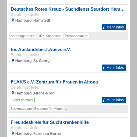
Deutsches Rotes Kreuz - Suchdienst Standort Hamburg Generalsekretariat
Beratungsstellen
Hamburg, Rahlstedt
Mehr Infos
Beratungsstellen
DRK-Suchdienst
Personensuche
Familienzusammenführung
S
Ev. Auslandsber.f.Ausw. e.V.
Beratungsstellen
Hamburg, St. Georg
Mehr Infos
FLAKS e.V. Zentrum für Frauen in Altona
Beratungsstellen
Hamburg, Altona-Nord
Mehr Infos
Jetzt geöffnet
Babymassage
Beratung für Mütter
Bewegung und Entspannung für Mütter
Geburt
Freundeskreis für Suchtkrankenhilfe
Beratungsstellen
Hamburg, Farmsen-Berne