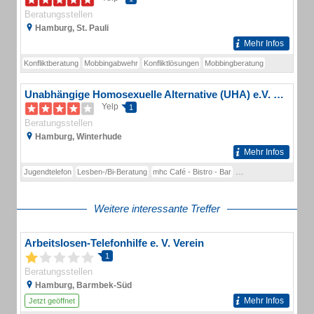
Beratungsstellen
Hamburg, St. Pauli
Mehr Infos
Konfliktberatung
Mobbingabwehr
Konfliktlösungen
Mobbingberatung
Unabhängige Homosexuelle Alternative (UHA) e.V. Beratungsstelle
Yelp
1
Beratungsstellen
Hamburg, Winterhude
Mehr Infos
Jugendtelefon
Lesben-/Bi-Beratung
mhc Café - Bistro - Bar
Schwulen-/Bi-Beratun
Weitere interessante Treffer
Arbeitslosen-Telefonhilfe e. V. Verein
1
Beratungsstellen
Hamburg, Barmbek-Süd
Mehr Infos
Jetzt geöffnet