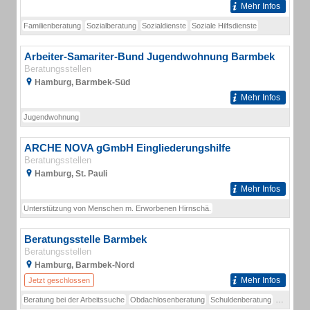
Mehr Infos
Familienberatung
Sozialberatung
Sozialdienste
Soziale Hilfsdienste
Arbeiter-Samariter-Bund Jugendwohnung Barmbek
Beratungsstellen
Hamburg, Barmbek-Süd
Mehr Infos
Jugendwohnung
ARCHE NOVA gGmbH Eingliederungshilfe
Beratungsstellen
Hamburg, St. Pauli
Mehr Infos
Unterstützung von Menschen m. Erworbenen Hirnschä.
Beratungsstelle Barmbek
Beratungsstellen
Hamburg, Barmbek-Nord
Mehr Infos
Jetzt geschlossen
Beratung bei der Arbeitssuche
Obdachlosenberatung
Schuldenberatung
Soziale Hi