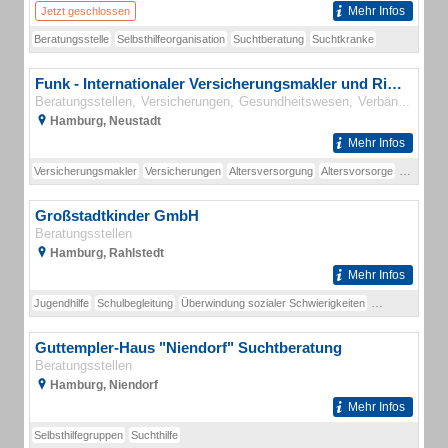
Mehr Infos
Jetzt geschlossen
Beratungsstelle
Selbsthilfeorganisation
Suchtberatung
Suchtkranke
Funk - Internationaler Versicherungsmakler und Risk Consultant
Beratungsstellen
Versicherungen
Gesundheitswesen
Verbände
Hamburg, Neustadt
Mehr Infos
Versicherungsmakler
Versicherungen
Altersversorgung
Altersvorsorge
Zeitwertk
Großstadtkinder GmbH
Beratungsstellen
Hamburg, Rahlstedt
Mehr Infos
Jugendhilfe
Schulbegleitung
Überwindung sozialer Schwierigkeiten
Wohnräume
Guttempler-Haus "Niendorf" Suchtberatung
Beratungsstellen
Hamburg, Niendorf
Mehr Infos
Selbsthilfegruppen
Suchthilfe