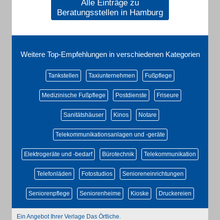
Alle Einträge zu
Beratungsstellen in Hamburg
Weitere Top-Empfehlungen in verschiedenen Kategorien
Tankstellen
Taxiunternehmen
Fußpflege
Medizinische Fußpflege
Postdienste
Friseure
Sanitätshäuser
Kinos
Notare
Telekommunikationsanlagen und -geräte
Elektrogeräte und -bedarf
Bürotechnik
Telekommunikation
Telefonläden
Fotostudios
Senioreneinrichtungen
Seniorenpflege
Seniorenheime
Kioske
Druckereien
Ein Angebot Ihrer Verlage Das Örtliche.