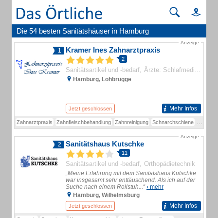
Die 54 besten Sanitätshäuser in Hamburg
Anzeige
Kramer Ines Zahnarztpraxis
1
2
Sanitätsartikel und -bedarf
Ärzte: Schlafmedizin (Zusatzweiterbildung)
Hamburg, Lohbrügge
Mehr Infos
Jetzt geschlossen
Zahnarztpraxis
Zahnfleischbehandlung
Zahnreinigung
Schnarchschiene
Zahnärzt
Anzeige
Sanitätshaus Kutschke
2
11
Sanitätsartikel und -bedarf
Orthopädietechnik
„Meine Erfahrung mit dem Sanitätshaus Kutschke
war insgesamt sehr enttäuschend. Als ich auf der
Suche nach einem Rollstuh...“
› mehr
Hamburg, Wilhelmsburg
Mehr Infos
Jetzt geschlossen