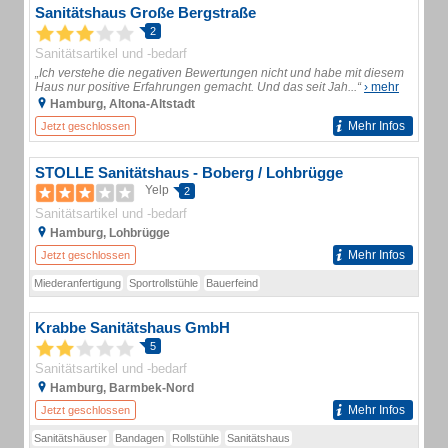
Sanitätshaus Große Bergstraße
2
Sanitätsartikel und -bedarf
„Ich verstehe die negativen Bewertungen nicht und habe mit diesem
Haus nur positive Erfahrungen gemacht. Und das seit Jah...“
› mehr
Hamburg, Altona-Altstadt
Mehr Infos
Jetzt geschlossen
STOLLE Sanitätshaus - Boberg / Lohbrügge
Yelp
2
Sanitätsartikel und -bedarf
Hamburg, Lohbrügge
Mehr Infos
Jetzt geschlossen
Miederanfertigung
Sportrollstühle
Bauerfeind
Krabbe Sanitätshaus GmbH
5
Sanitätsartikel und -bedarf
Hamburg, Barmbek-Nord
Mehr Infos
Jetzt geschlossen
Sanitätshäuser
Bandagen
Rollstühle
Sanitätshaus