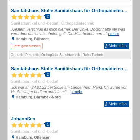
Sanitätshaus Stolle Sanitätshaus für Orthopädietechnik
2
Sanitätsartikel und -bedarf
Orthopädietechnik
„Gestern verschlug es mich hierher. Der Onkel Doctor hatte mir was
verordnet das es abzuholen galt. Die Mitarbeiterinnen ...“
› mehr
Hamburg, Billstedt
Mehr Infos
Jetzt geschlossen
Orthetik
Prothetik
Orthopädie-Schuhtechnik
Reha.Technik
Sanitätshaus Stolle Sanitätshaus für Orthopädietechnik
2
Sanitätsartikel und -bedarf
„Ich war am 24.01.22 bei Stolle am Langenhorn Markt. Ich wurde von
Hr. Satzinger bedient und bin mit...“
› mehr
Hamburg, Barmbek-Nord
Mehr Infos
Johannßen
1
Sanitätsartikel und -bedarf
Hamburg, Ottensen