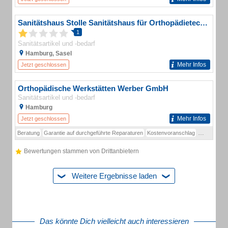
Sanitätshaus Stolle Sanitätshaus für Orthopädietechnik
1
Sanitätsartikel und -bedarf
Hamburg, Sasel
Mehr Infos
Jetzt geschlossen
Orthopädische Werkstätten Werber GmbH
Sanitätsartikel und -bedarf
Hamburg
Mehr Infos
Jetzt geschlossen
Beratung
Garantie auf durchgeführte Reparaturen
Kostenvoranschlag
Reparaturau
Bewertungen stammen von Drittanbietern
Weitere Ergebnisse laden
Das könnte Dich vielleicht auch interessieren