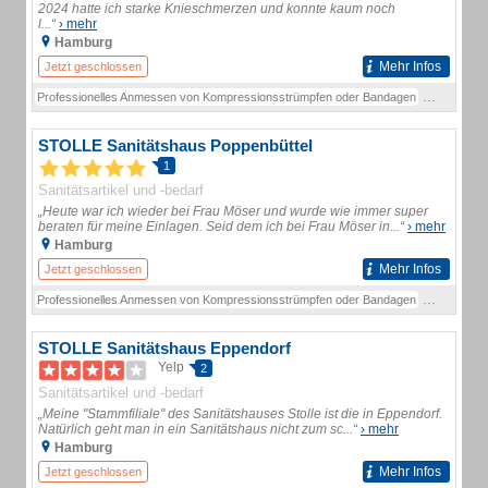
2024 hatte ich starke Knieschmerzen und konnte kaum noch
l...“
› mehr
Hamburg
Mehr Infos
Jetzt geschlossen
Professionelles Anmessen von Kompressionsstrümpfen oder Bandagen
Vermessen I
STOLLE Sanitätshaus Poppenbüttel
1
Sanitätsartikel und -bedarf
„Heute war ich wieder bei Frau Möser und wurde wie immer super
beraten für meine Einlagen. Seid dem ich bei Frau Möser in...“
› mehr
Hamburg
Mehr Infos
Jetzt geschlossen
Professionelles Anmessen von Kompressionsstrümpfen oder Bandagen
Vermessen I
STOLLE Sanitätshaus Eppendorf
Yelp
2
Sanitätsartikel und -bedarf
„Meine "Stammfiliale" des Sanitätshauses Stolle ist die in Eppendorf.
Natürlich geht man in ein Sanitätshaus nicht zum sc...“
› mehr
Hamburg
Mehr Infos
Jetzt geschlossen