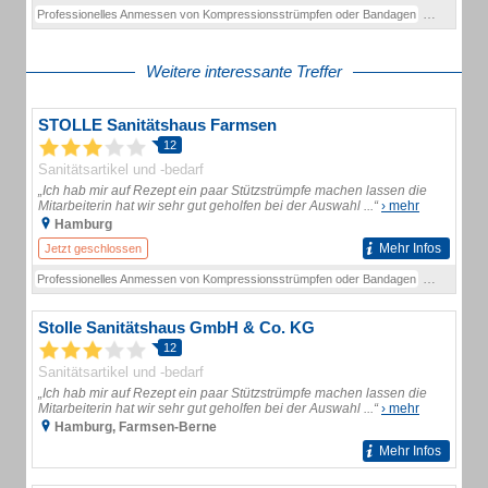
Professionelles Anmessen von Kompressionsstrümpfen oder Bandagen
Vermessen I
Weitere interessante Treffer
STOLLE Sanitätshaus Farmsen
12
Sanitätsartikel und -bedarf
„Ich hab mir auf Rezept ein paar Stützstrümpfe machen lassen die
Mitarbeiterin hat wir sehr gut geholfen bei der Auswahl ...“
› mehr
Hamburg
Mehr Infos
Jetzt geschlossen
Professionelles Anmessen von Kompressionsstrümpfen oder Bandagen
Vermessen I
Stolle Sanitätshaus GmbH & Co. KG
12
Sanitätsartikel und -bedarf
„Ich hab mir auf Rezept ein paar Stützstrümpfe machen lassen die
Mitarbeiterin hat wir sehr gut geholfen bei der Auswahl ...“
› mehr
Hamburg, Farmsen-Berne
Mehr Infos