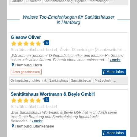
Garantie
Gutachten
Kostenvoranschlag
eigenes Ersatzteillager
Originalteile
Ort
Weitere Top-Empfehlungen für Sanitätshäuser
in Hamburg
Giesow Oliver
8
Sanitätsartikel und -bedarf
Ärzte: Diabetologie (Zusatzweiterbildung)
„Wir kennen „unseren“ Orthopädietechniker und Inhaber Hr. Giesow
schon seit vielen Jahren. Er berät einen sehr umfassend ...“
› mehr
Hamburg, Horn
Mehr Infos
Jetzt geschlossen
Orthopädieschuhtechnik
Sanitätshaus
Sanitätsbedarf
Maßschuh
Schuhe
Schuht
Sanitätshaus Wortmann & Beyle GmbH
3
Sanitätsartikel und -bedarf
„Das Sanitätshaus Wortmann & Beyle GbR hat mich durch seine
exzellente Beratung und Serviceleistung beeindruckt.
Besonder...“
› mehr
Hamburg, Blankenese
Mehr Infos