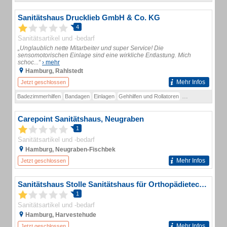
Sanitätshaus Drucklieb GmbH & Co. KG
4
Sanitätsartikel und -bedarf
„Unglaublich nette Mitarbeiter und super Service! Die
sensomotorischen Einlage sind eine wirkliche Entlastung. Mich
schoc...“
› mehr
Hamburg, Rahlstedt
Mehr Infos
Jetzt geschlossen
Badezimmerhilfen
Bandagen
Einlagen
Gehhilfen und Rollatoren
Reha-Technik
Carepoint Sanitätshaus, Neugraben
1
Sanitätsartikel und -bedarf
Hamburg, Neugraben-Fischbek
Mehr Infos
Jetzt geschlossen
Sanitätshaus Stolle Sanitätshaus für Orthopädietechnik
1
Sanitätsartikel und -bedarf
Hamburg, Harvestehude
Mehr Infos
Jetzt geschlossen