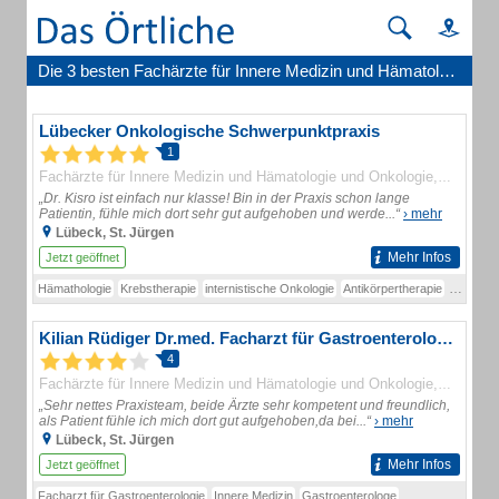
Die 3 besten Fachärzte für Innere Medizin und Hämatologie und Onkologie in Lübeck
Lübecker Onkologische Schwerpunktpraxis
1
Fachärzte für Innere Medizin und Hämatologie und Onkologie
Ärzte: I
„Dr. Kisro ist einfach nur klasse! Bin in der Praxis schon lange
Patientin, fühle mich dort sehr gut aufgehoben und werde...“
› mehr
Lübeck, St. Jürgen
Mehr Infos
Jetzt geöffnet
Hämathologie
Krebstherapie
internistische Onkologie
Antikörpertherapie
Chemoth
Kilian Rüdiger Dr.med. Facharzt für Gastroenterologie u. Kilian-Karcher K. Dr.med.
4
Fachärzte für Innere Medizin und Hämatologie und Onkologie
Ärzte: I
„Sehr nettes Praxisteam, beide Ärzte sehr kompetent und freundlich,
als Patient fühle ich mich dort gut aufgehoben,da bei...“
› mehr
Lübeck, St. Jürgen
Mehr Infos
Jetzt geöffnet
Facharzt für Gastroenterologie
Innere Medizin
Gastroenterologe
Hämatologie