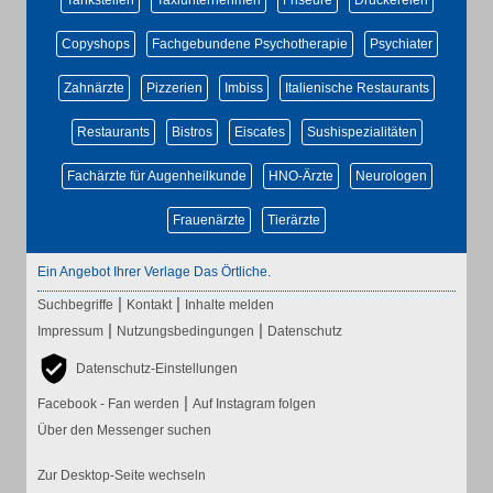
Tankstellen
Taxiunternehmen
Friseure
Druckereien
Copyshops
Fachgebundene Psychotherapie
Psychiater
Zahnärzte
Pizzerien
Imbiss
Italienische Restaurants
Restaurants
Bistros
Eiscafes
Sushispezialitäten
Fachärzte für Augenheilkunde
HNO-Ärzte
Neurologen
Frauenärzte
Tierärzte
Ein Angebot Ihrer Verlage Das Örtliche.
|
|
Suchbegriffe
Kontakt
Inhalte melden
|
|
Impressum
Nutzungsbedingungen
Datenschutz
Datenschutz-Einstellungen
|
Facebook - Fan werden
Auf Instagram folgen
Über den Messenger suchen
Zur Desktop-Seite wechseln