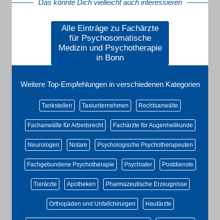
Das könnte Dich vielleicht auch interessieren
Alle Einträge zu Fachärzte
für Psychosomatische
Medizin und Psychotherapie
in Bonn
Weitere Top-Empfehlungen in verschiedenen Kategorien
Tankstellen
Taxiunternehmen
Rechtsanwälte
Fachanwälte für Arbeitsrecht
Fachärzte für Augenheilkunde
Neurologen
Notare
Psychologische Psychotherapeuten
Fachgebundene Psychotherapie
Psychiater
Postdienste
Tierärzte
Apotheken
Pharmazeutische Erzeugnisse
Orthopäden und Unfallchirurgen
Hautärzte