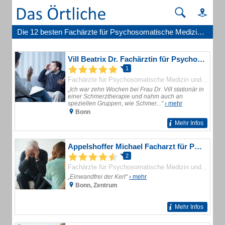
Die 12 besten Fachärzte für Psychosomatische Medizin und Psychotherapie in Bonn
Vill Beatrix Dr. Fachärztin für Psychosomatische Medizin und Psychotherapie
1
Fachärzte für Psychosomatische Medizin und Psychotherapie
„Ich war zehn Wochen bei Frau Dr. Vill stationär in
einer Schmerztherapie und nahm auch an
speziellen Gruppen, wie Schmer...“
› mehr
Bonn
Mehr Infos
Appelshoffer Michael Facharzt für Psychosomatische Medizin und Psychotherapie
2
Fachärzte für Psychosomatische Medizin und Psychotherapie
„Einwandfrei der Kerl“
› mehr
Bonn, Zentrum
Mehr Infos